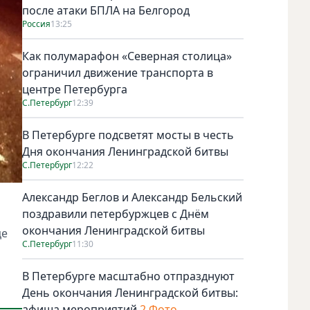
после атаки БПЛА на Белгород
Россия
13:25
Как полумарафон «Северная столица»
ограничил движение транспорта в
центре Петербурга
С.Петербург
12:39
В Петербурге подсветят мосты в честь
Дня окончания Ленинградской битвы
С.Петербург
12:22
Александр Беглов и Александр Бельский
поздравили петербуржцев с Днём
окончания Ленинградской битвы
це
С.Петербург
11:30
В Петербурге масштабно отпразднуют
День окончания Ленинградской битвы:
афиша мероприятий
2 Фото