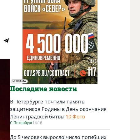
РЕКЛАМА
Социальная реклама
Последние новости
В Петербурге почтили память
защитников Родины в День окончания
Ленинградской битвы
10 Фото
С.Петербург
14:16
До 5 человек выросло число погибших