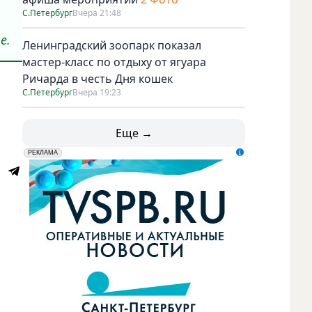
С.Петербург
Вчера 21:48
.
е.
Ленинградский зоопарк показал
мастер-класс по отдыху от ягуара
Ричарда в честь Дня кошек
С.Петербург
Вчера 19:23
Еще →
erid: LdtCK5udn
АО "ГАТР", ИНН: 7841320717
РЕКЛАМА