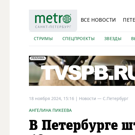
ВСЕ НОВОСТИ
ПЕТ
СТРИМЫ
СПЕЦПРОЕКТЫ
ЗВЕЗДЫ
В
erid: LdtCK5Efv
АО "ГАТР", ИНН: 7841320717
РЕКЛАМА
18 ноября 2024, 15:16
|
Новости —
С.Петербург
АНГЕЛИНА ПИКЕЕВА
В Петербурге ш