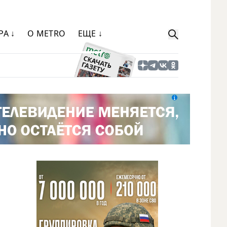
РА ↓
О METRO
ЕЩЕ ↓