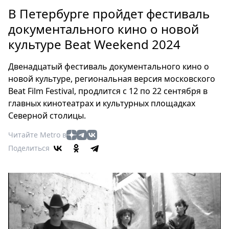
Петербург
В Петербурге пройдет фестиваль
Россия
документального кино о новой
Мир
культуре Beat Weekend 2024
Здоровье
Еда
Двенадцатый фестиваль документального кино о
Туризм
новой культуре, региональная версия московского
Мода
Beat Film Festival, продлится с 12 по 22 сентября в
Театр
главных кинотеатрах и культурных площадках
Кино
Северной столицы.
Афиша
Читайте Metro в
Книги
Поделиться
Выставки
Пресс-
релизы
О
Metro
Стримы