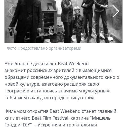
Спецпроекты
Звезды
Выборы
2026
Скачай
Metro
Фото Предоставлено организаторами
Ф
Уже больше десяти лет Beat Weekend
знакомит российских зрителей с выдающимися
образцами современного документального кино о
новой культуре, ежегодно расширяя свою
географию и становясь значимым культурным
событием в каждом городе присутствия.
Фильмом открытия Beat Weekend станет главный
хит летнего Beat Film Festival, картина "Мишель
Гондри: DIY" – искренняя и трогательная