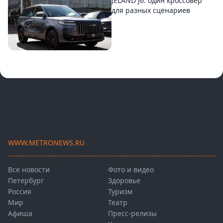
JELAND J6: один кроссовер
для разных сценариев
WWW.METRONEWS.RU
Все новости
Фото и видео
Петербург
Здоровье
Россия
Туризм
Мир
Театр
Афиша
Пресс-релизы