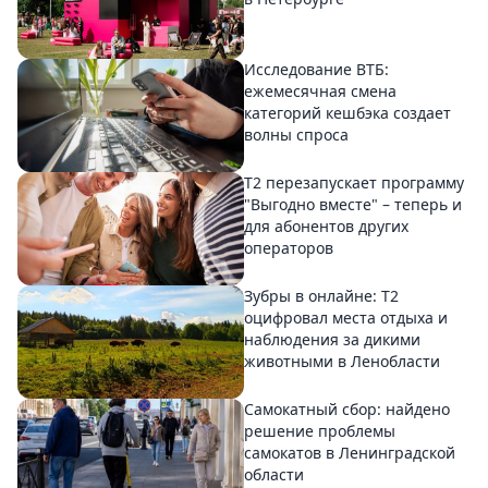
Исследование ВТБ:
ежемесячная смена
категорий кешбэка создает
волны спроса
Т2 перезапускает программу
"Выгодно вместе" – теперь и
для абонентов других
операторов
Зубры в онлайне: Т2
оцифровал места отдыха и
наблюдения за дикими
животными в Ленобласти
Самокатный сбор: найдено
решение проблемы
самокатов в Ленинградской
области