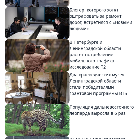
Блогер, которого хотят
оштрафовать за ремонт
дорог, встретился с «Новыми
людьми»
В Петербурге и
Ленинградской области
растет потребление
мобильного трафика –
исследование T2
Два краеведческих музея
Ленинградской области
стали победителями
грантовой программы ВТБ
Популяция дальневосточного
леопарда выросла в 6 раз