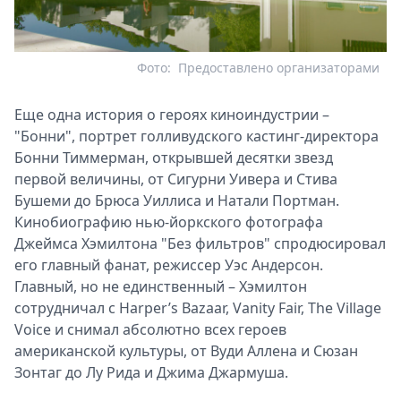
Фото:
Предоставлено организаторами
Еще одна история о героях киноиндустрии –
"Бонни", портрет голливудского кастинг-директора
Бонни Тиммерман, открывшей десятки звезд
первой величины, от Сигурни Уивера и Стива
Бушеми до Брюса Уиллиса и Натали Портман.
Кинобиографию нью-йоркского фотографа
Джеймса Хэмилтона "Без фильтров" спродюсировал
его главный фанат, режиссер Уэс Андерсон.
Главный, но не единственный – Хэмилтон
сотрудничал с Harper’s Bazaar, Vanity Fair, The Village
Voice и снимал абсолютно всех героев
американской культуры, от Вуди Аллена и Сюзан
Зонтаг до Лу Рида и Джима Джармуша.