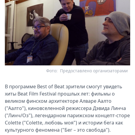
Фото:
Предоставлено организаторами
В программе Best of Beat зрители смогут увидеть
хиты Beat Film Festival прошлых лет: фильмы о
великом финском архитекторе Алваре Аалто
("Аалто"), киновселенной режиссера Дэвида Линча
("Линч/Оз"), легендарном парижском концепт-сторе
Colette ("Colette, любовь моя") и истории бега как
культурного феномена ("Бег – это свобода").