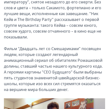
императору", снятое незадолго до его смерти. Без
слов и цвета – только Сакамото, фортепиано и его
лучшие вещи, исполненные как завещание. "Ник
Кейв и The Birthday Party" рассказывает о первой
группе музыканта: такого Кейва – совсем юного,
совсем худого, совсем отчаянного – в кино еще не
показывали.
Фильм "Двадцать лет со Смешариками" посвящен
людям, которые создают легендарный
анимационный сериал об обитателях Ромашковой
долины, ставший частью нашего культурного кода.
А героями картины "CEO Будущего" были выбраны
пять студентов знаменитой швейцарской бизнес-
школы, которые изо всех сил стремятся оказаться
на вершине мира больших денег.