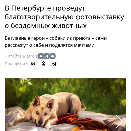
Петербург
В Петербурге проведут
Россия
благотворительную фотовыставку
Мир
о бездомных животных
Здоровье
Еда
Ее главные герои – собаки из приюта – сами
Туризм
расскажут о себе и поделятся мечтами.
Мода
Читайте Metro в
Театр
Поделиться
Кино
Афиша
Книги
Выставки
Пресс-
релизы
О
Metro
Стримы