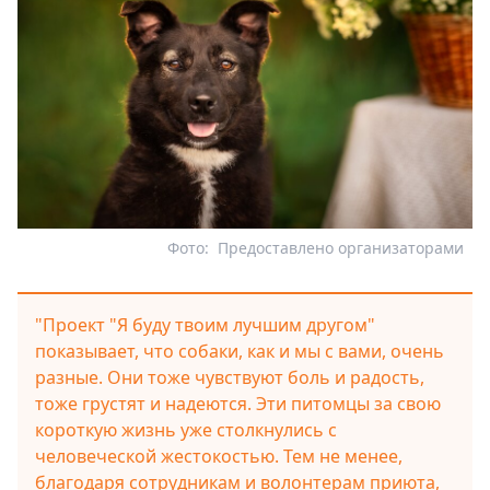
Фото:
Предоставлено организаторами
"Проект "Я буду твоим лучшим другом"
показывает, что собаки, как и мы с вами, очень
разные. Они тоже чувствуют боль и радость,
тоже грустят и надеются. Эти питомцы за свою
короткую жизнь уже столкнулись с
человеческой жестокостью. Тем не менее,
благодаря сотрудникам и волонтерам приюта,