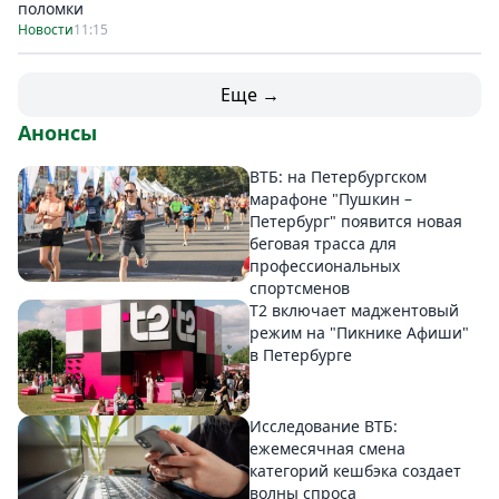
поломки
Новости
11:15
Еще →
Анонсы
ВТБ: на Петербургском
марафоне "Пушкин –
Петербург" появится новая
беговая трасса для
профессиональных
спортсменов
Т2 включает маджентовый
режим на "Пикнике Афиши"
в Петербурге
Исследование ВТБ:
ежемесячная смена
категорий кешбэка создает
волны спроса