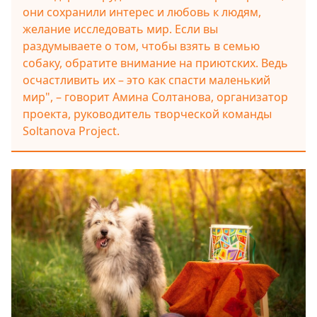
они сохранили интерес и любовь к людям,
желание исследовать мир. Если вы
раздумываете о том, чтобы взять в семью
собаку, обратите внимание на приютских. Ведь
осчастливить их – это как спасти маленький
мир", – говорит Амина Солтанова, организатор
проекта, руководитель творческой команды
Soltanova Project.