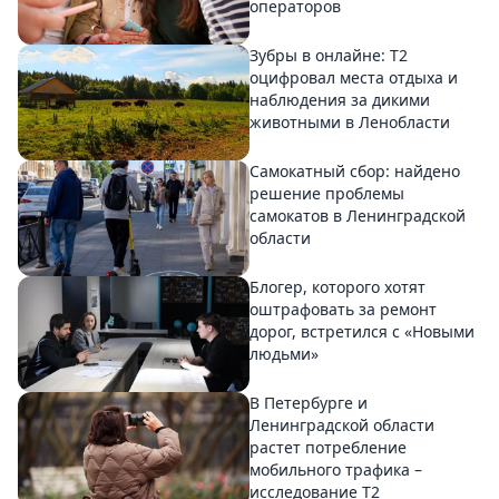
операторов
Зубры в онлайне: Т2
оцифровал места отдыха и
наблюдения за дикими
животными в Ленобласти
Самокатный сбор: найдено
решение проблемы
самокатов в Ленинградской
области
Блогер, которого хотят
оштрафовать за ремонт
дорог, встретился с «Новыми
людьми»
В Петербурге и
Ленинградской области
растет потребление
мобильного трафика –
исследование T2