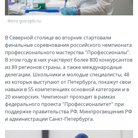
Спецпроекты
Звезды
Фото gov.spb.ru
Ф
Выборы
2026
Скачай
В Северной столице во вторник стартовали
Metro
финальные соревнования российского чемпионата
профессионального мастерства "Профессионалы".
В этом году в них участвуют более 800 конкурсантов
из 89 регионов страны, а также международные
делегации. Школьники и молодые специалисты, 48
из которых выступают от Петербурга, покажут свои
навыки в 55 компетенциях основной категории и в
20 юниорских. Чемпионат проходит в рамках
федерального проекта "Профессионалитет" при
поддержке правительства РФ, Минпросвещения РФ
и администрации Санкт‑Петербурга.