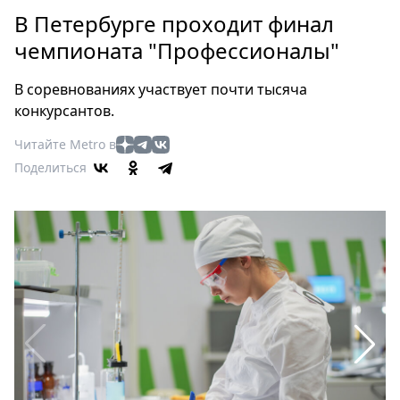
Петербург
В Петербурге проходит финал
Россия
чемпионата "Профессионалы"
Мир
Здоровье
В соревнованиях участвует почти тысяча
Еда
конкурсантов.
Туризм
Читайте Metro в
Мода
Поделиться
Театр
Кино
Афиша
Книги
Выставки
Пресс-
релизы
О
Metro
Стримы