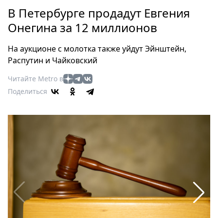
Петербург
В Петербурге продадут Евгения
Россия
Онегина за 12 миллионов
Мир
Здоровье
На аукционе с молотка также уйдут Эйнштейн,
Еда
Распутин и Чайковский
Туризм
Читайте Metro в
Мода
Поделиться
Театр
Кино
Афиша
Книги
Выставки
Пресс-
релизы
О
Metro
Стримы