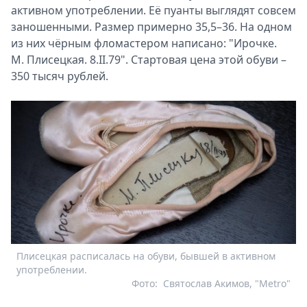
активном употреблении. Её пуанты выглядят совсем
заношенными. Размер примерно 35,5–36. На одном
из них чёрным фломастером написано: "Ирочке.
М. Плисецкая. 8.II.79". Стартовая цена этой обуви –
350 тысяч рублей.
Плисецкая расписалась на обуви, бывшей в активном
употреблении.
Фото:
Святослав Акимов, "Metro"