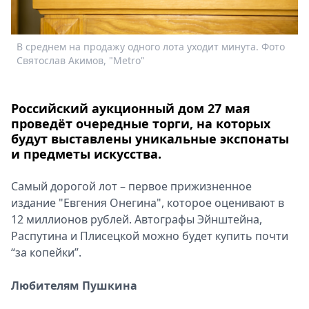
Спецпроекты
Звезды
В среднем на продажу одного лота уходит минута. Фото
Н
Выборы
Святослав Акимов, "Metro"
п
2026
Скачай
Metro
Российский аукционный дом 27 мая
проведёт очередные торги, на которых
будут выставлены уникальные экспонаты
и предметы искусства.
Самый дорогой лот – первое прижизненное
издание "Евгения Онегина", которое оценивают в
12 миллионов рублей. Автографы Эйнштейна,
Распутина и Плисецкой можно будет купить почти
“за копейки”.
Любителям Пушкина