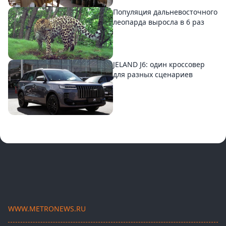
Популяция дальневосточного
леопарда выросла в 6 раз
JELAND J6: один кроссовер
для разных сценариев
WWW.METRONEWS.RU