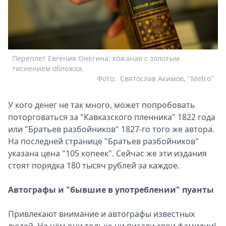
Переплет Евгения Онегина: кожаная с золотым
тиснением обложка.
Фото:
Святослав Акимов, "Metro"
У кого денег не так много, может попробовать
поторговаться за "Кавказского пленника" 1822 года
или "Братьев разбойников" 1827-го того же автора.
На последней странице "Братьев разбойников"
указана цена "105 копеек". Сейчас же эти издания
стоят порядка 180 тысяч рублей за каждое.
Автографы и "бывшие в употреблении" пуанты
Привлекают внимание и автографы известных