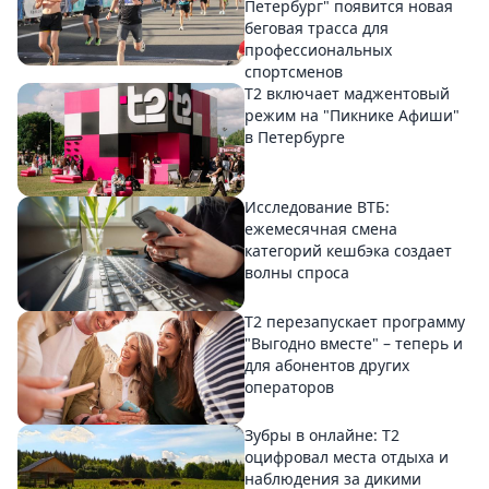
Петербург" появится новая
беговая трасса для
профессиональных
спортсменов
Т2 включает маджентовый
режим на "Пикнике Афиши"
в Петербурге
Исследование ВТБ:
ежемесячная смена
категорий кешбэка создает
волны спроса
Т2 перезапускает программу
"Выгодно вместе" – теперь и
для абонентов других
операторов
Зубры в онлайне: Т2
оцифровал места отдыха и
наблюдения за дикими