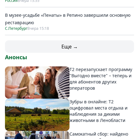
Россия
Вчера 15:55
В музее-усадьбе «Пенаты» в Репино завершили основную
реставрацию
С.Петербург
Вчера 15:18
Еще →
Анонсы
Т2 перезапускает программу
"Выгодно вместе" – теперь и
для абонентов других
операторов
Зубры в онлайне: Т2
оцифровал места отдыха и
наблюдения за дикими
животными в Ленобласти
Самокатный сбор: найдено