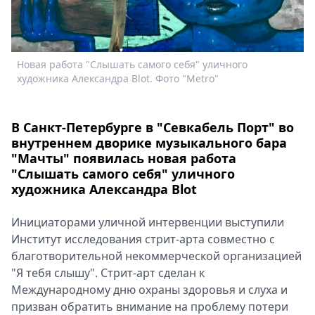
Спецпроекты
Звезды
Выборы
Новая работа "Слышать самого себя" уличного
Н
2026
художника Александра Blot. Фото "Metro"
х
Скачай
Metro
В Санкт-Петербурге в "Севкабель Порт" во
внутреннем дворике музыкального бара
"Мачты" появилась новая работа
"Слышать самого себя" уличного
художника Александра Blot
Инициаторами уличной интервенции выступили
Институт исследования стрит-арта совместно с
благотворительной некоммерческой организацией
"Я тебя слышу". Стрит-арт сделан к
Международному дню охраны здоровья и слуха и
призван обратить внимание на проблему потери