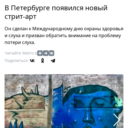
Петербург
В Петербурге появился новый
Россия
стрит-арт
Мир
Здоровье
Он сделан к Международному дню охраны здоровья
Еда
и слуха и призван обратить внимание на проблему
Туризм
потери слуха.
Мода
Читайте Metro в
Театр
Поделиться
Кино
Афиша
Книги
Выставки
Пресс-
релизы
О
Metro
Стримы