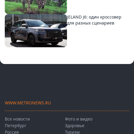
JELAND J6: один кроссовер
для разных сценариев
WWW.METRONEWS.RU
Все новости
Фото и видео
Петербург
Здоровье
Россия
Туризм