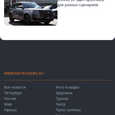
для разных сценариев
WWW.METRONEWS.RU
Все новости
Фото и видео
Петербург
Здоровье
Россия
Туризм
Мир
Театр
Афиша
Пресс-релизы