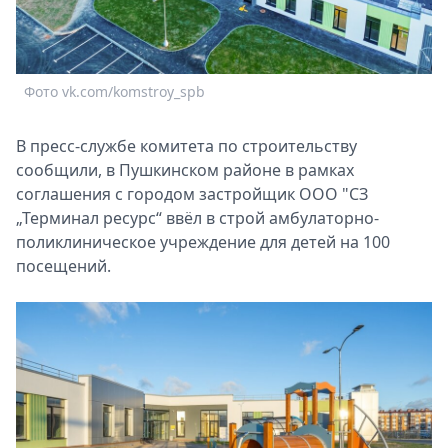
Спецпроекты
Звезды
Выборы
Фото vk.com/komstroy_spb
Ф
2026
Скачай
Metro
В пресс-службе комитета по строительству
сообщили, в Пушкинском районе в рамках
соглашения с городом застройщик ООО "СЗ
„Терминал ресурс“ ввёл в строй амбулаторно-
поликлиническое учреждение для детей на 100
посещений.