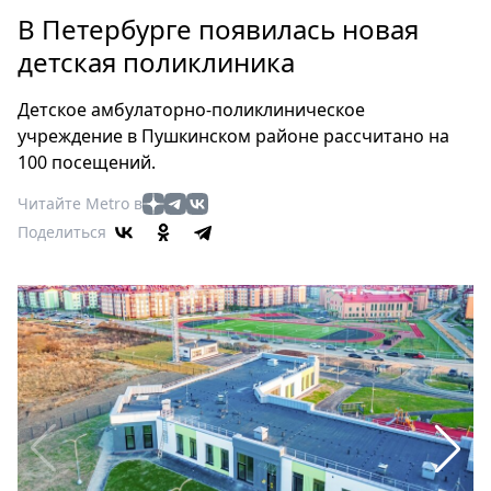
Петербург
В Петербурге появилась новая
Россия
детская поликлиника
Мир
Здоровье
Детское амбулаторно-поликлиническое
Еда
учреждение в Пушкинском районе рассчитано на
Туризм
100 посещений.
Мода
Читайте Metro в
Театр
Поделиться
Кино
Афиша
Книги
Выставки
Пресс-
релизы
О
Metro
Стримы