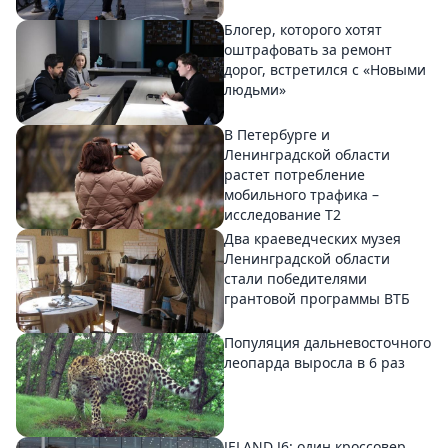
Блогер, которого хотят
оштрафовать за ремонт
дорог, встретился с «Новыми
людьми»
В Петербурге и
Ленинградской области
растет потребление
мобильного трафика –
исследование T2
Два краеведческих музея
Ленинградской области
стали победителями
грантовой программы ВТБ
Популяция дальневосточного
леопарда выросла в 6 раз
JELAND J6: один кроссовер