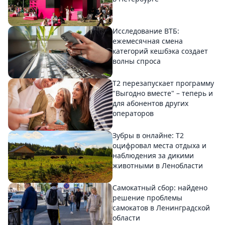
Исследование ВТБ:
ежемесячная смена
категорий кешбэка создает
волны спроса
Т2 перезапускает программу
"Выгодно вместе" – теперь и
для абонентов других
операторов
Зубры в онлайне: Т2
оцифровал места отдыха и
наблюдения за дикими
животными в Ленобласти
Самокатный сбор: найдено
решение проблемы
самокатов в Ленинградской
области