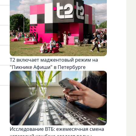
Т2 включает маджентовый режим на
"Пикнике Афиши" в Петербурге
Исследование ВТБ: ежемесячная смена