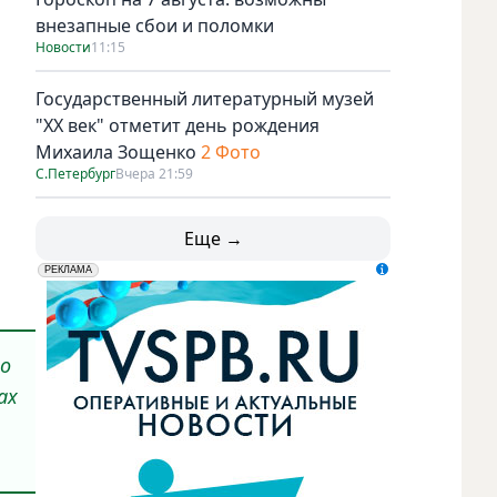
внезапные сбои и поломки
Новости
11:15
Государственный литературный музей
"ХХ век" отметит день рождения
Михаила Зощенко
2 Фото
С.Петербург
Вчера 21:59
Еще →
erid: LdtCK5udn
АО "ГАТР", ИНН: 7841320717
РЕКЛАМА
по
ах
-