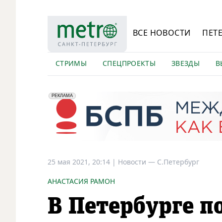
ВСЕ НОВОСТИ
ПЕТ
СТРИМЫ
СПЕЦПРОЕКТЫ
ЗВЕЗДЫ
В
erid: 2VfnxyFybV5
ПАО "Банк "Санкт-Петербург", ИНН: 7831000027
РЕКЛАМА
25 мая 2021, 20:14
|
Новости —
С.Петербург
АНАСТАСИЯ РАМОН
В Петербурге п