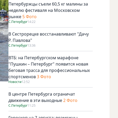
Петербуржцы съели 60,5 кг малины за
неделю фестиваля на Московском
рынке
5 Фото
С.Петербург
14:22
В Сестрорецке восстанавливают "Дачу
Р. Павлова"
С.Петербург
13:36
ВТБ: на Петербургском марафоне
"Пушкин – Петербург" появится новая
беговая трасса для профессиональных
спортсменов
3 Фото
Новости
12:52
В центре Петербурга ограничат
движение в эти выходные
2 Фото
С.Петербург
11:25
Гороскоп на 7 августа: возможны