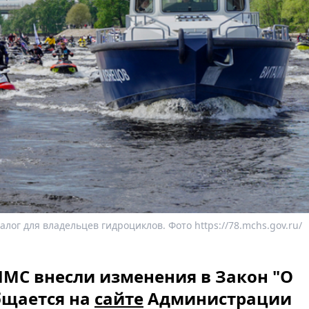
ог для владельцев гидроциклов. Фото https://78.mchs.gov.ru/
ИМС внесли изменения в Закон "О
бщается на
сайте
Администрации