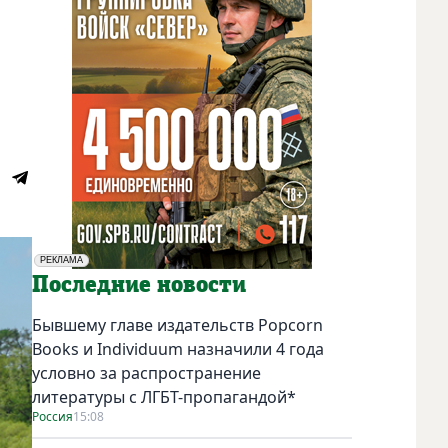
РЕКЛАМА
Социальная реклама
Последние новости
Бывшему главе издательств Popcorn
Books и Individuum назначили 4 года
условно за распространение
литературы с ЛГБТ-пропагандой*
Россия
15:08