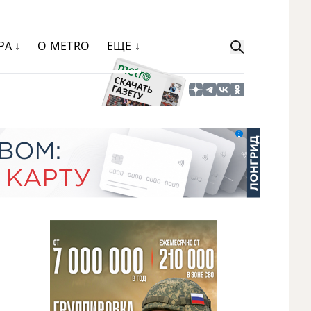
РА ↓
О METRO
ЕЩЕ ↓