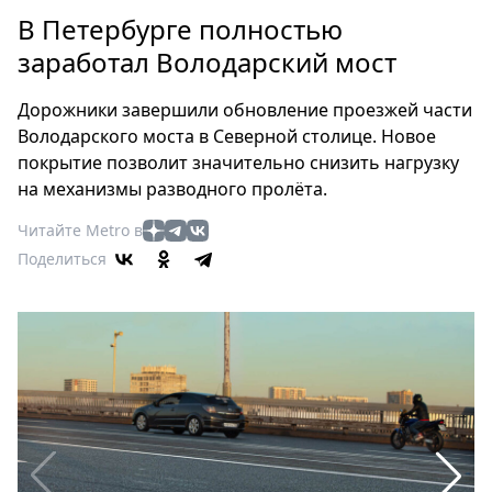
Петербург
В Петербурге полностью
Россия
заработал Володарский мост
Мир
Здоровье
Дорожники завершили обновление проезжей части
Еда
Володарского моста в Северной столице. Новое
Туризм
покрытие позволит значительно снизить нагрузку
Мода
на механизмы разводного пролёта.
Театр
Читайте Metro в
Кино
Поделиться
Афиша
Книги
Выставки
Пресс-
релизы
О
Metro
Стримы