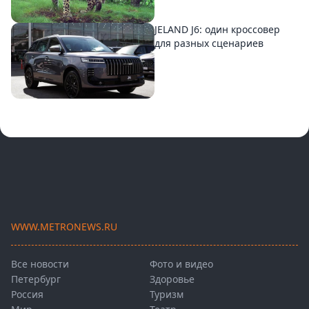
JELAND J6: один кроссовер
для разных сценариев
WWW.METRONEWS.RU
Все новости
Фото и видео
Петербург
Здоровье
Россия
Туризм