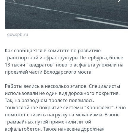
Спецпроекты
Звезды
Выборы
2026
gov.spb.ru
g
Скачай
Metro
Как сообщается в комитете по развитию
транспортной инфраструктуры Петербурга, более
13 тысяч "квадратов" нового асфальта уложили на
проезжей части Володарского моста.
Работы велись в несколько этапов. Специалисты
использовали не один вид дорожного покрытия.
Так, на разводном пролете появилось
тонкослойное покрытие системы "Кронфлекс”. Оно
поможет снизить нагрузку на механизмы. В зоне
трамвайных путей применили литой
асфальтобетон. Также нанесена дорожная