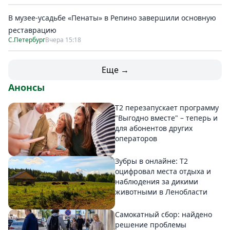
В музее-усадьбе «Пенаты» в Репино завершили основную
реставрацию
С.Петербург
Вчера 15:18
Еще →
Анонсы
Т2 перезапускает программу
"Выгодно вместе" – теперь и
для абонентов других
операторов
Зубры в онлайне: Т2
оцифровал места отдыха и
наблюдения за дикими
животными в Ленобласти
Самокатный сбор: найдено
решение проблемы