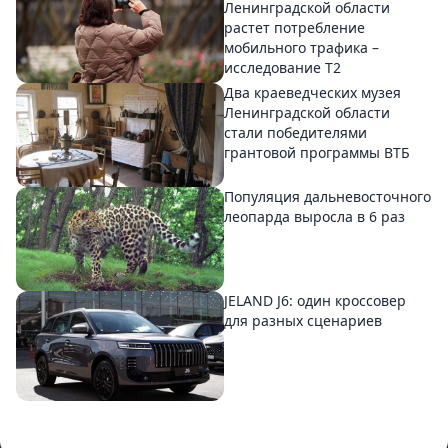
Ленинградской области
растет потребление
мобильного трафика –
исследование T2
Два краеведческих музея
Ленинградской области
стали победителями
грантовой программы ВТБ
Популяция дальневосточного
леопарда выросла в 6 раз
JELAND J6: один кроссовер
для разных сценариев