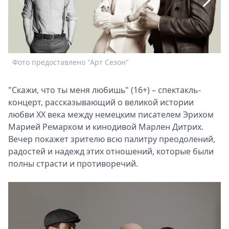
Спецпроекты
Звезды
Выборы
2026
Скачай
Фото предоставлено "Арт Сезон"
Metro
"Скажи, что ты меня любишь" (16+) – спектакль-
Ф
концерт, рассказывающий о великой истории
любви XX века между немецким писателем Эрихом
Марией Ремарком и кинодивой Марлен Дитрих.
Вечер покажет зрителю всю палитру преодолений,
радостей и надежд этих отношений, которые были
полны страсти и противоречий.