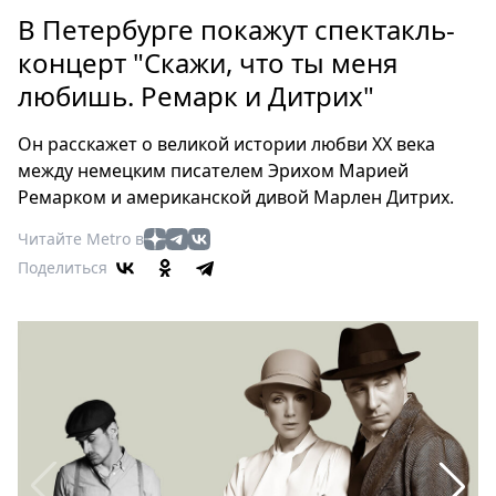
Петербург
В Петербурге покажут спектакль-
Россия
концерт "Скажи, что ты меня
Мир
любишь. Ремарк и Дитрих"
Здоровье
Еда
Он расскажет о великой истории любви XX века
Туризм
между немецким писателем Эрихом Марией
Мода
Ремарком и американской дивой Марлен Дитрих.
Театр
Читайте Metro в
Кино
Поделиться
Афиша
Книги
Выставки
Пресс-
релизы
О
Metro
Стримы