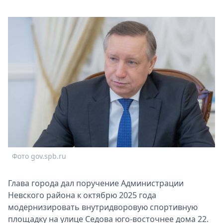
Афиша
Книги
Выставки
Пресс-
релизы
О
Metro
Стримы
Спецпроекты
Звезды
Выборы
2026
Фото gov.spb.ru
Скачай
Metro
Глава города дал поручение Администрации
Невского района к октябрю 2025 года
модернизировать внутридворовую спортивную
площадку на улице Седова юго-восточнее дома 22.