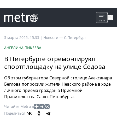
Все
5 марта 2025, 15:33
|
Новости —
С.Петербург
новости
АНГЕЛИНА ПИКЕЕВА
Петербург
В Петербурге отремонтируют
Россия
спортплощадку на улице Седова
Мир
Здоровье
Об этом губернатора Северной столице Александра
Еда
Беглова попросили жители Невского района в ходе
Туризм
личного приема граждан в Приемной
Мода
Правительства Санкт-Петербурга.
Театр
Читайте Metro в
Кино
Поделиться