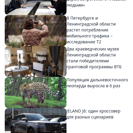
людьми»
В Петербурге и
Ленинградской области
растет потребление
мобильного трафика –
исследование T2
Два краеведческих музея
Ленинградской области
стали победителями
грантовой программы ВТБ
Популяция дальневосточного
леопарда выросла в 6 раз
JELAND J6: один кроссовер
для разных сценариев