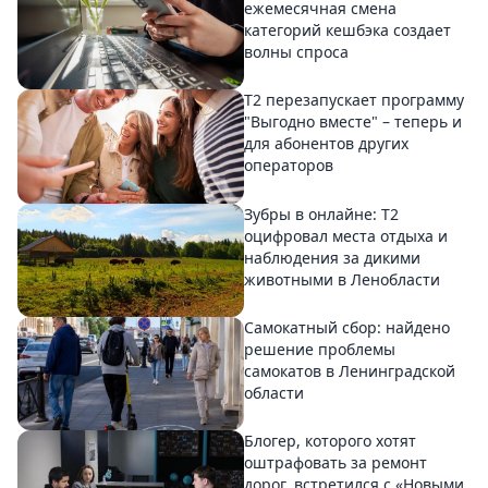
ежемесячная смена
категорий кешбэка создает
волны спроса
Т2 перезапускает программу
"Выгодно вместе" – теперь и
для абонентов других
операторов
Зубры в онлайне: Т2
оцифровал места отдыха и
наблюдения за дикими
животными в Ленобласти
Самокатный сбор: найдено
решение проблемы
самокатов в Ленинградской
области
Блогер, которого хотят
оштрафовать за ремонт
дорог, встретился с «Новыми