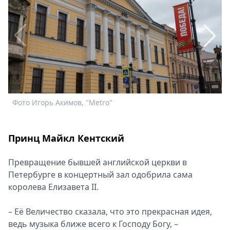
Спецпроекты
Звезды
Выборы
2026
Скачай
Metro
Фото Игорь Акимов, "Metro"
Ф
Принц Майкл Кентский
Превращение бывшей английской церкви в
Петербурге в концертный зал одобрила сама
королева Елизавета II.
– Её Величество сказала, что это прекрасная идея,
ведь музыка ближе всего к Господу Богу, –