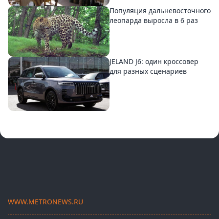
Популяция дальневосточного
леопарда выросла в 6 раз
JELAND J6: один кроссовер
для разных сценариев
WWW.METRONEWS.RU