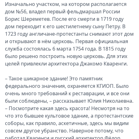
Изначально участком, на котором располагается
дом №56, владел первый фельдмаршал России
Борис Шереметев. После его смерти в 1719 году
дом переходит к его шестилетнему сыну Петру. В
1723 году англичане-протестанты снимают этот дом
и открывают в нём церковь. Первая официальная
служба состоялась 6 марта 1754 года. В 1815 году
было решено построить новую церковь. Для этих
целей привлекли архитектора Джакомо Кваренги.
– Такое шикарное здание! Это памятник
федерального значения, охраняется КГИОП. Было
очень много требований к реставрации, и все они
были соблюдены, – рассказывает Юлия Николаевна.
– Посмотрите какая здесь красота! Несмотря на то
что это бывшее культовое здание, а протестантские
соборы, как правило, аскетичные, здесь мы видим
совсем другое убранство. Наверное потому, что
работал Кваренги и русский архитектор Фёдор