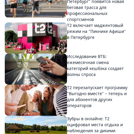
Петербург" появится новая
беговая трасса для
профессиональных
спортсменов
Т2 включает маджентовый
режим на "Пикнике Афиши"
в Петербурге
Исследование ВТБ:
ежемесячная смена
категорий кешбэка создает
волны спроса
Т2 перезапускает программу
"Выгодно вместе" – теперь и
для абонентов других
операторов
Зубры в онлайне: Т2
оцифровал места отдыха и
наблюдения за дикими