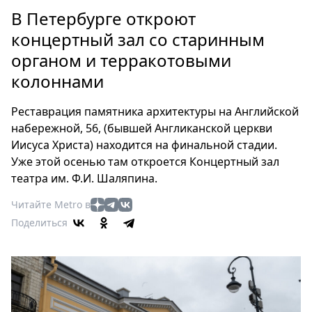
Петербург
В Петербурге откроют
Россия
концертный зал со старинным
Мир
органом и терракотовыми
Здоровье
колоннами
Еда
Туризм
Реставрация памятника архитектуры на Английской
Мода
набережной, 56, (бывшей Англиканской церкви
Театр
Иисуса Христа) находится на финальной стадии.
Кино
Уже этой осенью там откроется Концертный зал
Афиша
театра им. Ф.И. Шаляпина.
Книги
Читайте Metro в
Выставки
Поделиться
Пресс-
релизы
О
Metro
Стримы