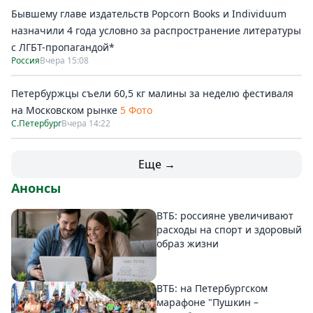
Бывшему главе издательств Popcorn Books и Individuum
назначили 4 года условно за распространение литературы
с ЛГБТ-пропагандой*
Россия
Вчера 15:08
Петербуржцы съели 60,5 кг малины за неделю фестиваля
на Московском рынке
5 Фото
С.Петербург
Вчера 14:22
Еще →
Анонсы
ВТБ: россияне увеличивают
расходы на спорт и здоровый
образ жизни
ВТБ: на Петербургском
марафоне "Пушкин –