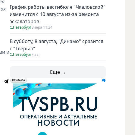
ла
График работы вестибюля "Чкаловской"
ок,
изменится с 10 августа из-за ремонта
эскалаторов
С.Петербург
Вчера 11:24
В субботу, 8 августа, "Динамо" сразится
с "Тверью"
ми и
С.Петербург
7 авг
Еще →
erid: LdtCK5udn
АО "ГАТР", ИНН: 7841320717
РЕКЛАМА