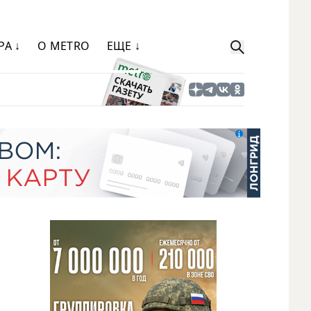
РА ↓
О METRO
ЕЩЕ ↓