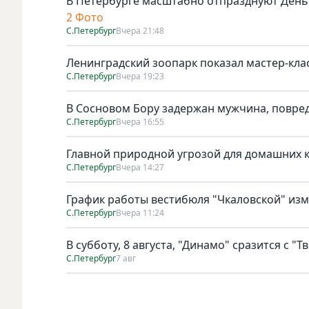
В Петербурге масштабно отпразднуют День
2 Фото
С.Петербург
Вчера 21:48
Ленинградский зоопарк показал мастер-клас
С.Петербург
Вчера 19:23
В Сосновом Бору задержан мужчина, повре
С.Петербург
Вчера 16:55
Главной природной угрозой для домашних к
С.Петербург
Вчера 14:27
График работы вестибюля "Чкаловской" изме
С.Петербург
Вчера 11:24
В субботу, 8 августа, "Динамо" сразится с "Т
С.Петербург
7 авг