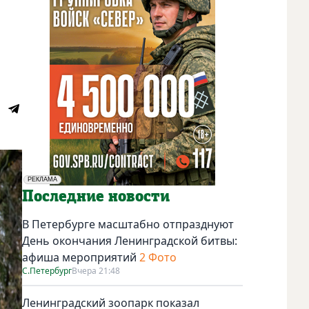
РЕКЛАМА
Социальная реклама
Последние новости
В Петербурге масштабно отпразднуют
День окончания Ленинградской битвы:
афиша мероприятий
2 Фото
С.Петербург
Вчера 21:48
Ленинградский зоопарк показал