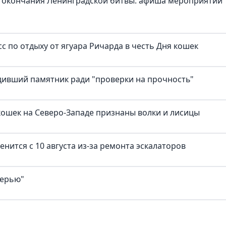
 окончания Ленинградской битвы: афиша мероприятий
с по отдыху от ягуара Ричарда в честь Дня кошек
дивший памятник ради "проверки на прочность"
ошек на Северо-Западе признаны волки и лисицы
нится с 10 августа из-за ремонта эскалаторов
верью"