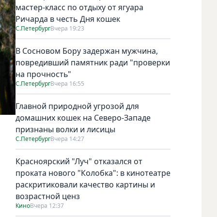
мастер-класс по отдыху от ягуара
Ричарда в честь Дня кошек
С.Петербург
Вчера 19:23
В Сосновом Бору задержан мужчина,
повредивший памятник ради "проверки
на прочность"
С.Петербург
Вчера 16:55
Главной природной угрозой для
домашних кошек на Северо-Западе
признаны волки и лисицы
С.Петербург
Вчера 14:27
Красноярский "Луч" отказался от
проката нового "Колобка": в кинотеатре
раскритиковали качество картины и
возрастной ценз
Кино
Вчера 12:37