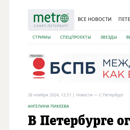
ВСЕ НОВОСТИ
ПЕТ
СТРИМЫ
СПЕЦПРОЕКТЫ
ЗВЕЗДЫ
В
erid: 2VfnxyFybV5
ПАО "Банк "Санкт-Петербург", ИНН: 7831000027
РЕКЛАМА
28 ноября 2024, 12:21
|
Новости —
С.Петербург
АНГЕЛИНА ПИКЕЕВА
В Петербурге о