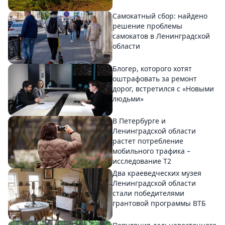
Самокатный сбор: найдено
решение проблемы
самокатов в Ленинградской
области
Блогер, которого хотят
оштрафовать за ремонт
дорог, встретился с «Новыми
людьми»
В Петербурге и
Ленинградской области
растет потребление
мобильного трафика –
исследование T2
Два краеведческих музея
Ленинградской области
стали победителями
грантовой программы ВТБ