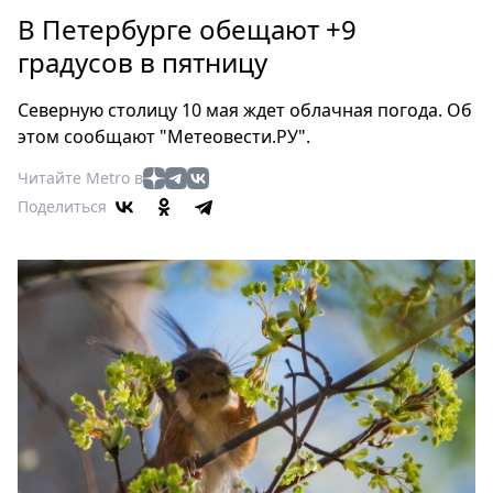
Петербург
В Петербурге обещают +9
Россия
градусов в пятницу
Мир
Здоровье
Северную столицу 10 мая ждет облачная погода. Об
Еда
этом сообщают "Метеовести.РУ".
Туризм
Читайте Metro в
Мода
Поделиться
Театр
Кино
Афиша
Книги
Выставки
Пресс-
релизы
О
Metro
Стримы