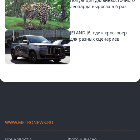
Популяция дальневосточного
леопарда выросла в 6 раз
JELAND J6: один кроссовер
для разных сценариев
WWW.METRONEWS.RU
Все новости
Фото и видео