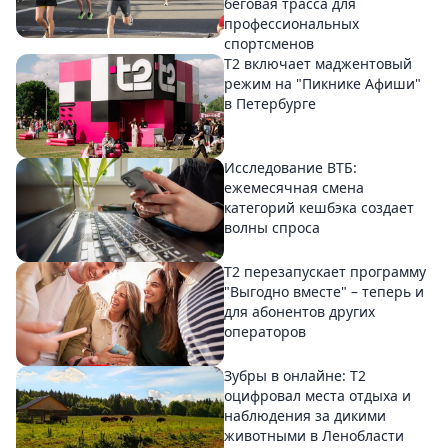
беговая трасса для
профессиональных
спортсменов
Т2 включает маджентовый
режим на "Пикнике Афиши"
в Петербурге
Исследование ВТБ:
ежемесячная смена
категорий кешбэка создает
волны спроса
Т2 перезапускает программу
"Выгодно вместе" – теперь и
для абонентов других
операторов
Зубры в онлайне: Т2
оцифровал места отдыха и
наблюдения за дикими
животными в Ленобласти