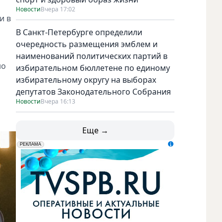
Новости
Вчера 17:02
и в
В Санкт-Петербурге определили
очередность размещения эмблем и
наименований политических партий в
но
избирательном бюллетене по единому
избирательному округу на выборах
депутатов Законодательного Собрания
Новости
Вчера 16:13
Еще →
erid: LdtCK5udn
АО "ГАТР", ИНН: 7841320717
РЕКЛАМА