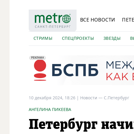
ВСЕ НОВОСТИ
ПЕТ
СТРИМЫ
СПЕЦПРОЕКТЫ
ЗВЕЗДЫ
В
erid: 2VfnxyFybV5
ПАО "Банк "Санкт-Петербург", ИНН: 7831000027
РЕКЛАМА
10 декабря 2024, 18:26
|
Новости —
С.Петербург
АНГЕЛИНА ПИКЕЕВА
Петербург начи