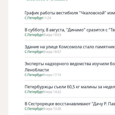
График работы вестибюля "Чкаловской" изме
С.Петербург
11:24
В субботу, 8 августа, "Динамо" сразится с "Т
С.Петербург
Вчера 19:03
Здание на улице Комсомола стало памятни
С.Петербург
Вчера 18:57
Эксперты надзорного ведомства изучили бо
Ленобласти
С.Петербург
Вчера 17:10
Петербуржцы съели 60,5 кг малины за неде
С.Петербург
Вчера 14:22
В Сестрорецке восстанавливают "Дачу Р. Па
С.Петербург
Вчера 13:36