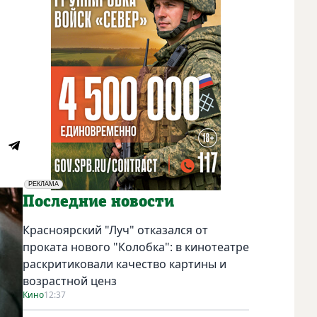
РЕКЛАМА
Социальная реклама
Последние новости
Красноярский "Луч" отказался от
проката нового "Колобка": в кинотеатре
раскритиковали качество картины и
возрастной ценз
Кино
12:37