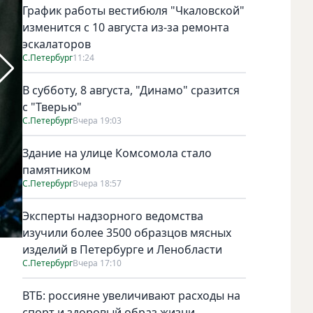
График работы вестибюля "Чкаловской"
изменится с 10 августа из-за ремонта
эскалаторов
С.Петербург
11:24
В субботу, 8 августа, "Динамо" сразится
с "Тверью"
С.Петербург
Вчера 19:03
Здание на улице Комсомола стало
памятником
С.Петербург
Вчера 18:57
Эксперты надзорного ведомства
изучили более 3500 образцов мясных
изделий в Петербурге и Ленобласти
Фото gov.spb.ru
С.Петербург
Вчера 17:10
ВТБ: россияне увеличивают расходы на
спорт и здоровый образ жизни