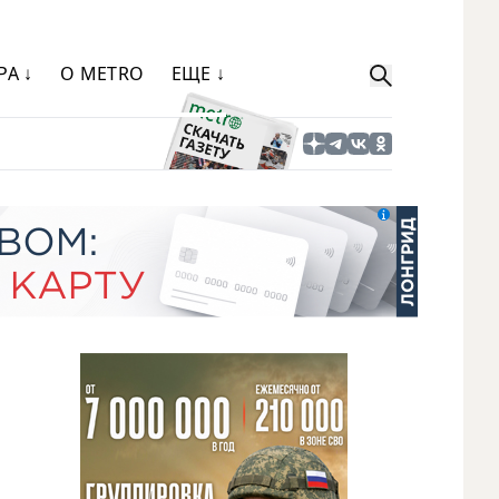
РА ↓
О METRO
ЕЩЕ ↓