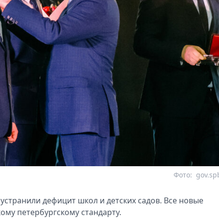
Фото:
gov.sp
устранили дефицит школ и детских садов. Все новые
ому петербургскому стандарту.