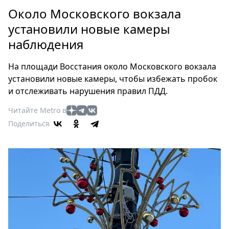
Петербург
Около Московского вокзала
Россия
установили новые камеры
Мир
наблюдения
Здоровье
Еда
На площади Восстания около Московского вокзала
Туризм
установили новые камеры, чтобы избежать пробок
Мода
и отслеживать нарушения правил ПДД.
Театр
Читайте Metro в
Кино
Поделиться
Афиша
Книги
Выставки
Пресс-
релизы
О
Metro
Стримы