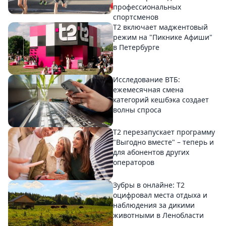
профессиональных
спортсменов
Т2 включает маджентовый
режим на "Пикнике Афиши"
в Петербурге
Исследование ВТБ:
ежемесячная смена
категорий кешбэка создает
волны спроса
Т2 перезапускает программу
"Выгодно вместе" – теперь и
для абонентов других
операторов
Зубры в онлайне: Т2
оцифровал места отдыха и
наблюдения за дикими
животными в Ленобласти