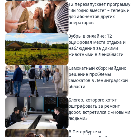
Т2 перезапускает программу
"Выгодно вместе" – теперь и
для абонентов других
операторов
Зубры в онлайне: Т2
оцифровал места отдыха и
наблюдения за дикими
животными в Ленобласти
Самокатный сбор: найдено
решение проблемы
самокатов в Ленинградской
области
Блогер, которого хотят
оштрафовать за ремонт
дорог, встретился с «Новыми
людьми»
В Петербурге и