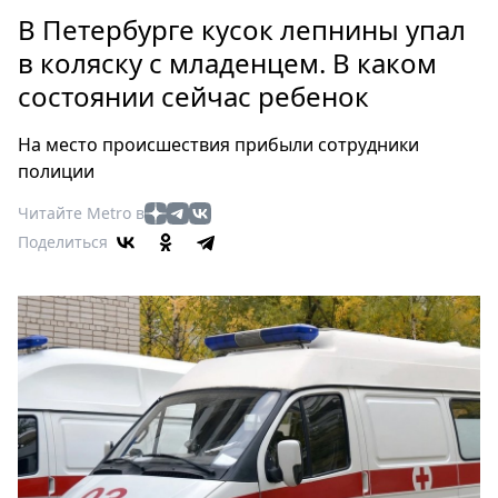
Петербург
В Петербурге кусок лепнины упал
Россия
в коляску с младенцем. В каком
Мир
состоянии сейчас ребенок
Здоровье
Еда
На место происшествия прибыли сотрудники
Туризм
полиции
Мода
Читайте Metro в
Театр
Поделиться
Кино
Афиша
Книги
Выставки
Пресс-
релизы
О
Metro
Стримы