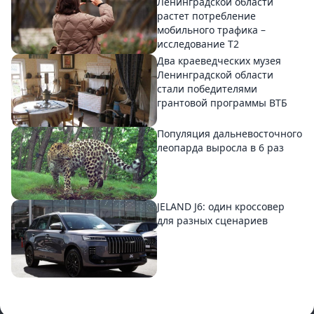
Ленинградской области
растет потребление
мобильного трафика –
исследование T2
Два краеведческих музея
Ленинградской области
стали победителями
грантовой программы ВТБ
Популяция дальневосточного
леопарда выросла в 6 раз
JELAND J6: один кроссовер
для разных сценариев