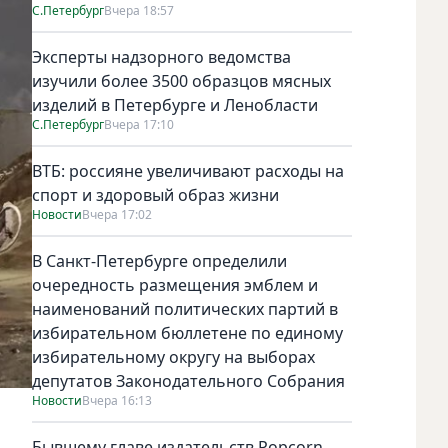
С.Петербург
Вчера 18:57
Эксперты надзорного ведомства
изучили более 3500 образцов мясных
изделий в Петербурге и Ленобласти
С.Петербург
Вчера 17:10
ВТБ: россияне увеличивают расходы на
спорт и здоровый образ жизни
Новости
Вчера 17:02
В Санкт-Петербурге определили
очередность размещения эмблем и
наименований политических партий в
избирательном бюллетене по единому
избирательному округу на выборах
депутатов Законодательного Собрания
Новости
Вчера 16:13
Бывшему главе издательств Popcorn