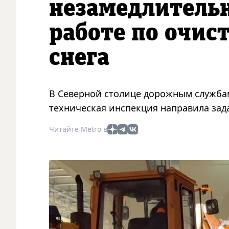
незамедлитель
работе по очис
снега
В Северной столице дорожным служба
техническая инспекция направила зада
Читайте Metro в