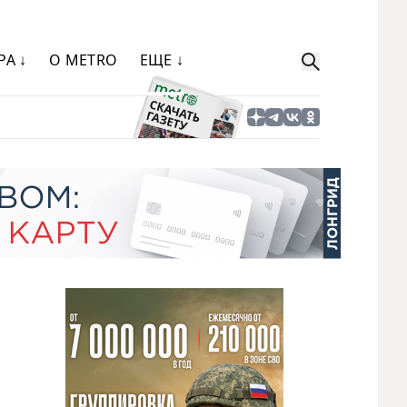
РА ↓
О METRO
ЕЩЕ ↓