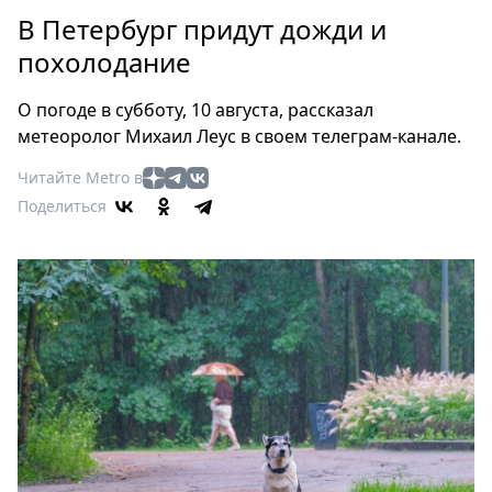
Петербург
В Петербург придут дожди и
Россия
похолодание
Мир
Здоровье
О погоде в субботу, 10 августа, рассказал
Еда
метеоролог Михаил Леус в своем телеграм-канале.
Туризм
Читайте Metro в
Мода
Поделиться
Театр
Кино
Афиша
Книги
Выставки
Пресс-
релизы
О
Metro
Стримы