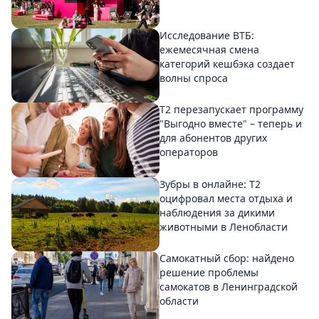
Исследование ВТБ:
ежемесячная смена
категорий кешбэка создает
волны спроса
Т2 перезапускает программу
"Выгодно вместе" – теперь и
для абонентов других
операторов
Зубры в онлайне: Т2
оцифровал места отдыха и
наблюдения за дикими
животными в Ленобласти
Самокатный сбор: найдено
решение проблемы
самокатов в Ленинградской
области