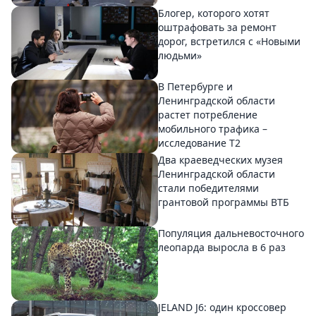
Блогер, которого хотят
оштрафовать за ремонт
дорог, встретился с «Новыми
людьми»
В Петербурге и
Ленинградской области
растет потребление
мобильного трафика –
исследование T2
Два краеведческих музея
Ленинградской области
стали победителями
грантовой программы ВТБ
Популяция дальневосточного
леопарда выросла в 6 раз
JELAND J6: один кроссовер