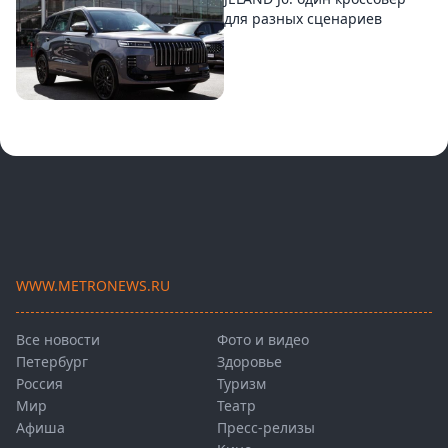
для разных сценариев
WWW.METRONEWS.RU
Все новости
Фото и видео
Петербург
Здоровье
Россия
Туризм
Мир
Театр
Афиша
Пресс-релизы