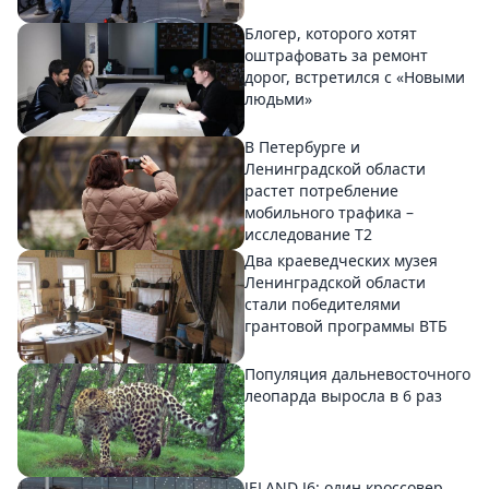
Блогер, которого хотят
оштрафовать за ремонт
дорог, встретился с «Новыми
людьми»
В Петербурге и
Ленинградской области
растет потребление
мобильного трафика –
исследование T2
Два краеведческих музея
Ленинградской области
стали победителями
грантовой программы ВТБ
Популяция дальневосточного
леопарда выросла в 6 раз
JELAND J6: один кроссовер