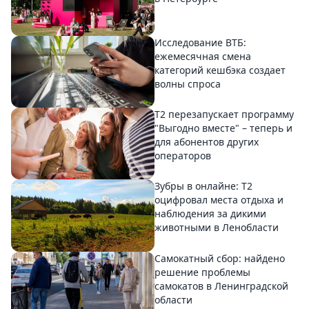
Исследование ВТБ:
ежемесячная смена
категорий кешбэка создает
волны спроса
Т2 перезапускает программу
"Выгодно вместе" – теперь и
для абонентов других
операторов
Зубры в онлайне: Т2
оцифровал места отдыха и
наблюдения за дикими
животными в Ленобласти
Самокатный сбор: найдено
решение проблемы
самокатов в Ленинградской
области