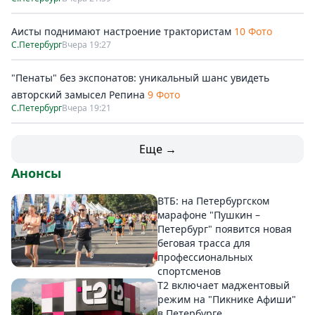
Аисты поднимают настроение трактористам
10 Фото
С.Петербург
Вчера 19:27
"Пенаты" без экспонатов: уникальный шанс увидеть
авторский замысел Репина
9 Фото
С.Петербург
Вчера 19:21
Еще →
Анонсы
ВТБ: на Петербургском
марафоне "Пушкин –
Петербург" появится новая
беговая трасса для
профессиональных
спортсменов
Т2 включает маджентовый
режим на "Пикнике Афиши"
в Петербурге