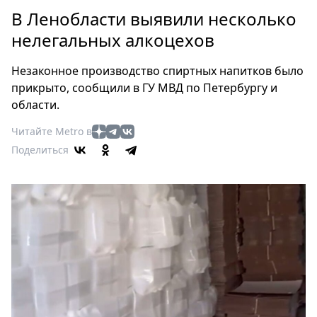
Петербург
В Ленобласти выявили несколько
Россия
нелегальных алкоцехов
Мир
Здоровье
Незаконное производство спиртных напитков было
Еда
прикрыто, сообщили в ГУ МВД по Петербургу и
Туризм
области.
Мода
Читайте Metro в
Театр
Поделиться
Кино
Афиша
Книги
Выставки
Пресс-
релизы
О
Metro
Стримы