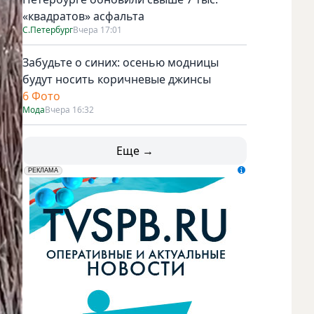
«квадратов» асфальта
С.Петербург
Вчера 17:01
Забудьте о синих: осенью модницы
будут носить коричневые джинсы
6 Фото
Мода
Вчера 16:32
Еще →
erid: LdtCK5udn
АО "ГАТР", ИНН: 7841320717
РЕКЛАМА