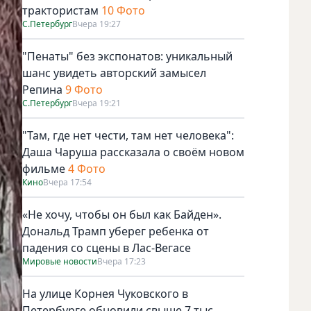
трактористам
10 Фото
С.Петербург
Вчера 19:27
"Пенаты" без экспонатов: уникальный
шанс увидеть авторский замысел
Репина
9 Фото
С.Петербург
Вчера 19:21
"Там, где нет чести, там нет человека":
Даша Чаруша рассказала о своём новом
фильме
4 Фото
Кино
Вчера 17:54
«Не хочу, чтобы он был как Байден».
Дональд Трамп уберег ребенка от
падения со сцены в Лас-Вегасе
Мировые новости
Вчера 17:23
На улице Корнея Чуковского в
Петербурге обновили свыше 7 тыс.