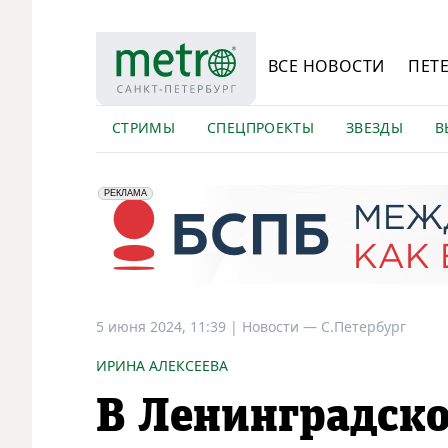
ВСЕ НОВОСТИ
ПЕТ
СТРИМЫ
СПЕЦПРОЕКТЫ
ЗВЕЗДЫ
В
erid: 2VfnxyFybV5
ПАО "Банк "Санкт-Петербург", ИНН: 7831000027
РЕКЛАМА
5 июня 2024, 11:39
|
Новости —
С.Петербург
ИРИНА АЛЕКСЕЕВА
В Ленинградско