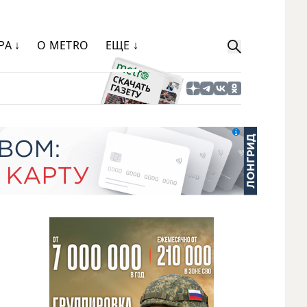
РА ↓
О METRO
ЕЩЕ ↓