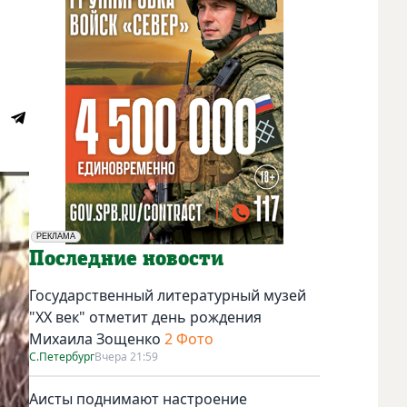
РЕКЛАМА
Социальная реклама
Последние новости
Государственный литературный музей
"ХХ век" отметит день рождения
Михаила Зощенко
2 Фото
С.Петербург
Вчера 21:59
Аисты поднимают настроение