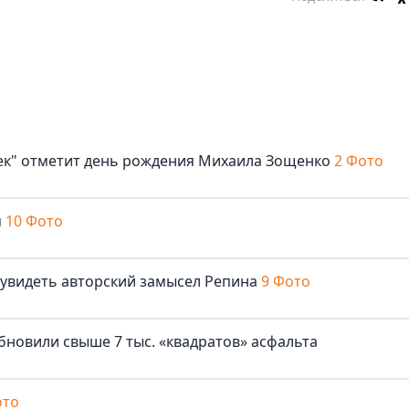
век" отметит день рождения Михаила Зощенко
2 Фото
м
10 Фото
 увидеть авторский замысел Репина
9 Фото
бновили свыше 7 тыс. «квадратов» асфальта
ото