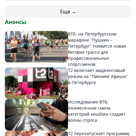
Еще →
Анонсы
ВТБ: на Петербургском
марафоне "Пушкин –
Петербург" появится новая
беговая трасса для
профессиональных
спортсменов
Т2 включает маджентовый
режим на "Пикнике Афиши"
в Петербурге
Исследование ВТБ:
ежемесячная смена
категорий кешбэка создает
волны спроса
Т2 перезапускает программу