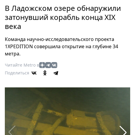
Петербург
В Ладожском озере обнаружили
Россия
затонувший корабль конца XIX
Мир
века
Здоровье
Еда
Команда научно-исследовательского проекта
Туризм
1XPEDITION совершила открытие на глубине 34
Мода
метра.
Театр
Читайте Metro в
Кино
Поделиться
Афиша
Книги
Выставки
Пресс-
релизы
О
Metro
Стримы