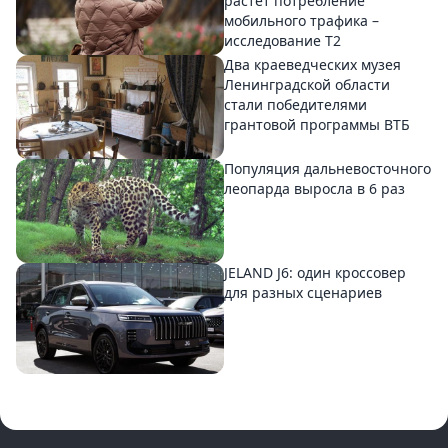
растет потребление
мобильного трафика –
исследование T2
Два краеведческих музея
Ленинградской области
стали победителями
грантовой программы ВТБ
Популяция дальневосточного
леопарда выросла в 6 раз
JELAND J6: один кроссовер
для разных сценариев