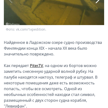
Спецпроекты
Звезды
Выборы
2026
Скачай
Фото: vk.com/1xpedition.
Ф
Metro
Найденное в Ладожском озере судно производства
Финляндии конца XIX – начала XX века было
значительно повреждено.
Как передает
Piter.TV
, на одном из бортов можно
заметить снесенную ударной волной рубку. На
палубе находятся нактоуз, телеграф и штурвал. В
некоторые помещения даже есть возможность
попасть, чтобы все осмотреть. Одной из
необычных особенностей находки стал символ,
размещенный с двух сторон судна корабля,
"Левиафан".