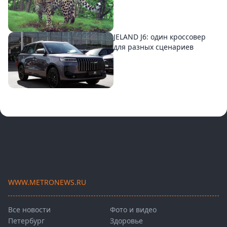
JELAND J6: один кроссовер
для разных сценариев
WWW.METRONEWS.RU
Все новости
Фото и видео
Петербург
Здоровье