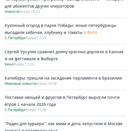
для абонентов других операторов
Новости
Вчера 18:32
Кухонный огород в парке Победы: юные петербуржцы
высадили кабачки, клубнику и томаты
6 Фото
С.Петербург
Вчера 17:53
Сергей Урсуляк сравнил длину красных дорожек в Каннах
и на фестивале в Выборге
Кино
Вчера 17:29
Капибары пришли на заседание парламента в Бразилии
Мировые новости
Вчера 16:36
Поставки овощей и фруктов в Петербург выросли почти
втрое с начала 2026 года
С.Петербург
Вчера 15:58
"Радио для курьера": как мама и дочь запустили в Москве
подкаст в поддержку отца