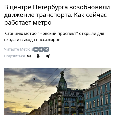
Петербург
В центре Петербурга возобновили
Россия
движение транспорта. Как сейчас
Мир
работает метро
Здоровье
Еда
Станцию метро "Невский проспект" открыли для
Туризм
входа и выхода пассажиров
Мода
Читайте Metro в
Театр
Поделиться
Кино
Афиша
Книги
Выставки
Пресс-
релизы
О
Metro
Стримы