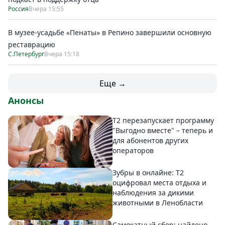
Россия
Вчера 15:55
В музее-усадьбе «Пенаты» в Репино завершили основную
реставрацию
С.Петербург
Вчера 15:18
Еще →
Анонсы
Т2 перезапускает программу
"Выгодно вместе" – теперь и
для абонентов других
операторов
Зубры в онлайне: Т2
оцифровал места отдыха и
наблюдения за дикими
животными в Ленобласти
Самокатный сбор: найдено