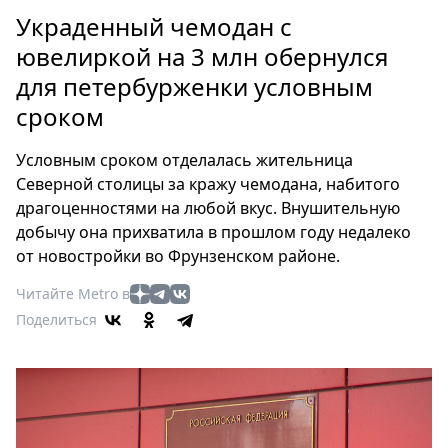
Петербург
Украденный чемодан с
Россия
ювелиркой на 3 млн обернулся
Мир
для петербурженки условным
Здоровье
сроком
Еда
Туризм
Условным сроком отделалась жительница
Мода
Северной столицы за кражу чемодана, набитого
Театр
драгоценностями на любой вкус. Внушительную
Кино
добычу она прихватила в прошлом году недалеко
Афиша
от новостройки во Фрунзенском районе.
Книги
Читайте Metro в
Выставки
Поделиться
Пресс-
релизы
О
Metro
Стримы