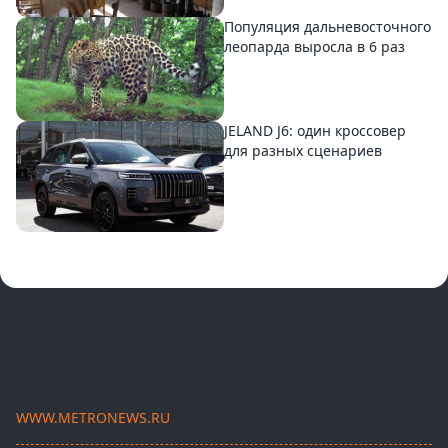
Популяция дальневосточного
леопарда выросла в 6 раз
JELAND J6: один кроссовер
для разных сценариев
WWW.METRONEWS.RU