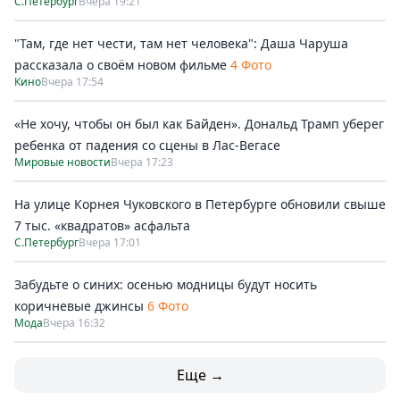
С.Петербург
Вчера 19:21
"Там, где нет чести, там нет человека": Даша Чаруша
рассказала о своём новом фильме
4 Фото
Кино
Вчера 17:54
«Не хочу, чтобы он был как Байден». Дональд Трамп уберег
ребенка от падения со сцены в Лас-Вегасе
Мировые новости
Вчера 17:23
На улице Корнея Чуковского в Петербурге обновили свыше
7 тыс. «квадратов» асфальта
С.Петербург
Вчера 17:01
Забудьте о синих: осенью модницы будут носить
коричневые джинсы
6 Фото
Мода
Вчера 16:32
Еще →