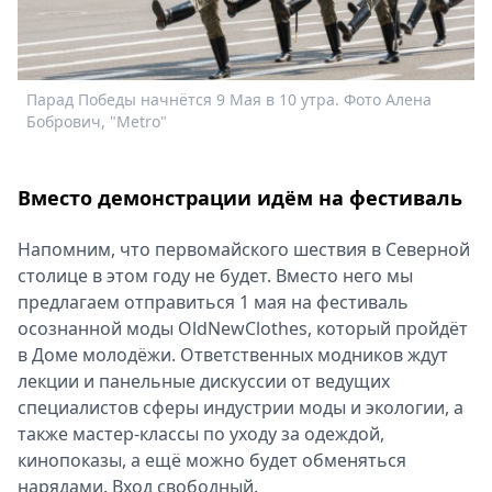
Спецпроекты
Звезды
Выборы
Парад Победы начнётся 9 Мая в 10 утра. Фото Алена
Т
2026
Бобрович, "Metro"
Скачай
Metro
Вместо демонстрации идём на фестиваль
Напомним, что первомайского шествия в Северной
столице в этом году не будет. Вместо него мы
предлагаем отправиться 1 мая на фестиваль
осознанной моды OldNewClothes, который пройдёт
в Доме молодёжи. Ответственных модников ждут
лекции и панельные дискуссии от ведущих
специалистов сферы индустрии моды и экологии, а
также мастер-классы по уходу за одеждой,
кинопоказы, а ещё можно будет обменяться
нарядами. Вход свободный.