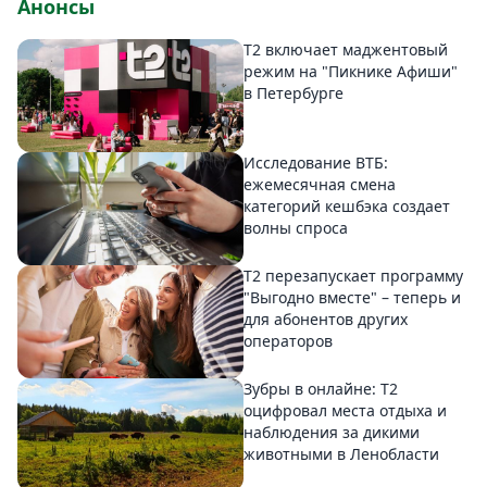
Анонсы
Т2 включает маджентовый
режим на "Пикнике Афиши"
в Петербурге
Исследование ВТБ:
ежемесячная смена
категорий кешбэка создает
волны спроса
Т2 перезапускает программу
"Выгодно вместе" – теперь и
для абонентов других
операторов
Зубры в онлайне: Т2
оцифровал места отдыха и
наблюдения за дикими
животными в Ленобласти