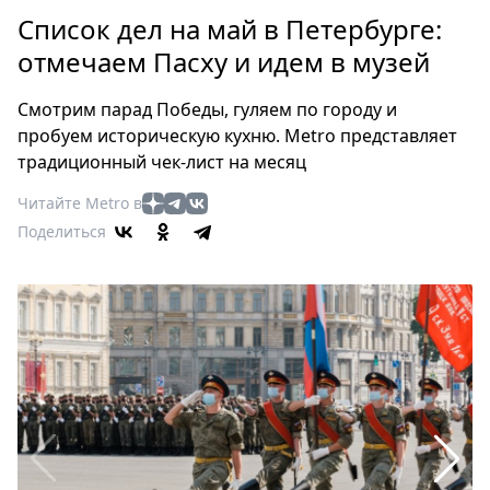
Петербург
Список дел на май в Петербурге:
Россия
отмечаем Пасху и идем в музей
Мир
Здоровье
Смотрим парад Победы, гуляем по городу и
Еда
пробуем историческую кухню. Metro представляет
Туризм
традиционный чек-лист на месяц
Мода
Читайте Metro в
Театр
Поделиться
Кино
Афиша
Книги
Выставки
Пресс-
релизы
О
Metro
Стримы