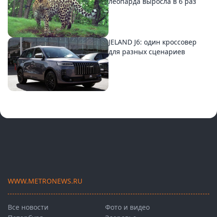
леопарда выросла в 6 раз
JELAND J6: один кроссовер
для разных сценариев
WWW.METRONEWS.RU
Все новости
Фото и видео