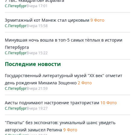
7 тыс. «квадратов» асфальта
С.Петербург
Вчера 17:01
Эрмитажный кот Манеж стал цирковым
9 Фото
С.Петербург
Вчера 15:58
Минувшая ночь вошла в топ-5 самых тёплых в истории
Петербурга
С.Петербург
Вчера 15:22
Последние новости
Государственный литературный музей "ХХ век" отметит
день рождения Михаила Зощенко
2 Фото
С.Петербург
Вчера 21:59
Аисты поднимают настроение трактористам
10 Фото
С.Петербург
Вчера 19:27
"Пенаты" без экспонатов: уникальный шанс увидеть
авторский замысел Репина
9 Фото