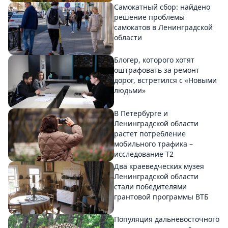
Самокатный сбор: найдено
решение проблемы
самокатов в Ленинградской
области
Блогер, которого хотят
оштрафовать за ремонт
дорог, встретился с «Новыми
людьми»
В Петербурге и
Ленинградской области
растет потребление
мобильного трафика –
исследование T2
Два краеведческих музея
Ленинградской области
стали победителями
грантовой программы ВТБ
Популяция дальневосточного