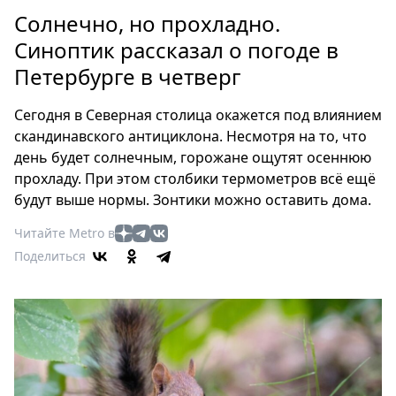
Петербург
Солнечно, но прохладно.
Россия
Синоптик рассказал о погоде в
Мир
Петербурге в четверг
Здоровье
Еда
Сегодня в Северная столица окажется под влиянием
Туризм
скандинавского антициклона. Несмотря на то, что
Мода
день будет солнечным, горожане ощутят осеннюю
Театр
прохладу. При этом столбики термометров всё ещё
Кино
будут выше нормы. Зонтики можно оставить дома.
Афиша
Читайте Metro в
Книги
Поделиться
Выставки
Пресс-
релизы
О
Metro
Стримы