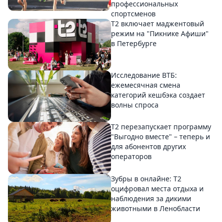
профессиональных
спортсменов
Т2 включает маджентовый
режим на "Пикнике Афиши"
в Петербурге
Исследование ВТБ:
ежемесячная смена
категорий кешбэка создает
волны спроса
Т2 перезапускает программу
"Выгодно вместе" – теперь и
для абонентов других
операторов
Зубры в онлайне: Т2
оцифровал места отдыха и
наблюдения за дикими
животными в Ленобласти