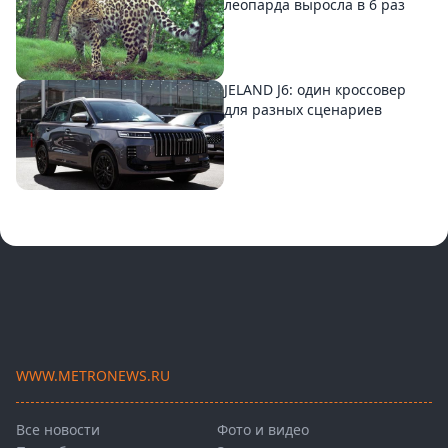
леопарда выросла в 6 раз
JELAND J6: один кроссовер
для разных сценариев
WWW.METRONEWS.RU
Все новости
Фото и видео