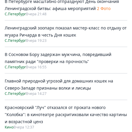
В Петербурге масштабно отпразднуют День окончания
Ленинградской битвы: афиша мероприятий
2 Фото
С.Петербург
Вчера 21:48
Ленинградский зоопарк показал мастер-класс по отдыху от
ягуара Ричарда в честь Дня кошек
С.Петербург
Вчера 19:23
В Сосновом Бору задержан мужчина, повредивший
памятник ради "проверки на прочность"
С.Петербург
Вчера 16:55
Главной природной угрозой для домашних кошек на
Северо-Западе признаны волки и лисицы
С.Петербург
Вчера 14:27
Красноярский "Луч" отказался от проката нового
"Колобка": в кинотеатре раскритиковали качество картины
и возрастной ценз
Кино
Вчера 12:37