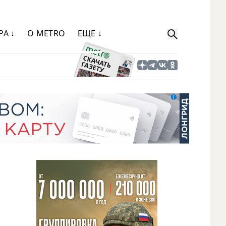
РА ↓
О METRO
ЕЩЕ ↓