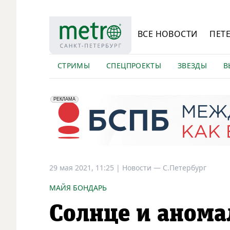
ВСЕ НОВОСТИ
ПЕТ
СТРИМЫ
СПЕЦПРОЕКТЫ
ЗВЕЗДЫ
В
erid: 2VfnxyFybV5
ПАО "Банк "Санкт-Петербург", ИНН: 7831000027
РЕКЛАМА
29 мая 2021, 11:25
|
Новости —
С.Петербург
МАЙЯ БОНДАРЬ
Солнце и анома