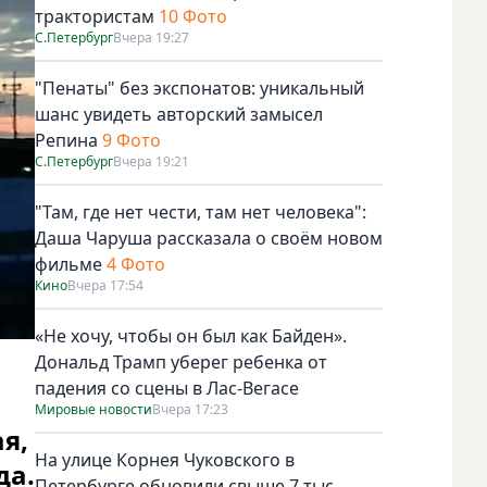
трактористам
10 Фото
С.Петербург
Вчера 19:27
"Пенаты" без экспонатов: уникальный
шанс увидеть авторский замысел
Репина
9 Фото
С.Петербург
Вчера 19:21
"Там, где нет чести, там нет человека":
Даша Чаруша рассказала о своём новом
фильме
4 Фото
Кино
Вчера 17:54
«Не хочу, чтобы он был как Байден».
Дональд Трамп уберег ребенка от
падения со сцены в Лас-Вегасе
Мировые новости
Вчера 17:23
я,
На улице Корнея Чуковского в
да.
Петербурге обновили свыше 7 тыс.