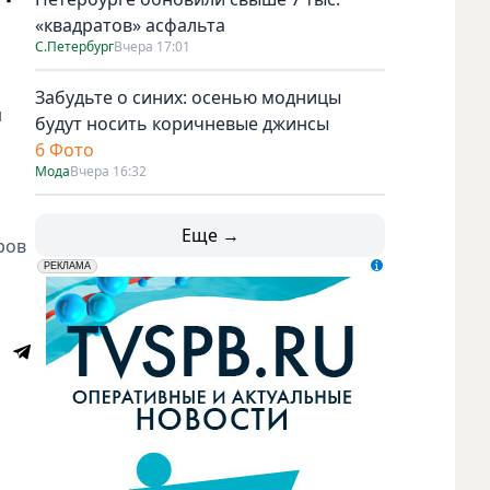
«квадратов» асфальта
С.Петербург
Вчера 17:01
Забудьте о синих: осенью модницы
н
будут носить коричневые джинсы
6 Фото
Мода
Вчера 16:32
Еще →
ров
erid: LdtCK5udn
АО "ГАТР", ИНН: 7841320717
РЕКЛАМА