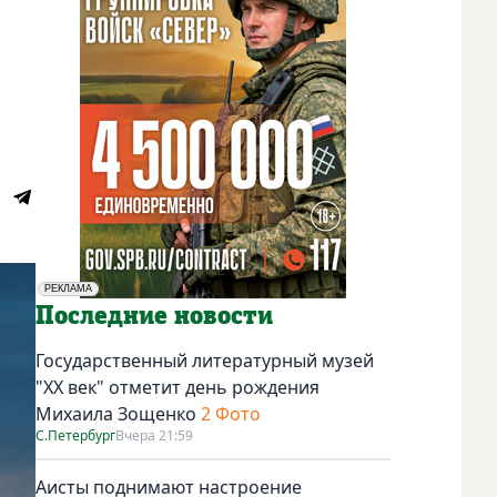
РЕКЛАМА
Социальная реклама
Последние новости
Государственный литературный музей
"ХХ век" отметит день рождения
Михаила Зощенко
2 Фото
С.Петербург
Вчера 21:59
Аисты поднимают настроение