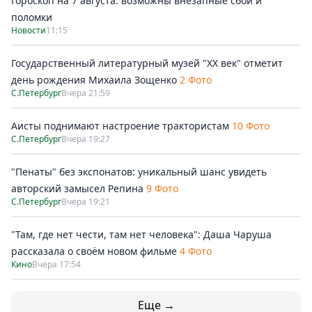
Гороскоп на 7 августа: возможны внезапные сбои и
поломки
Новости
11:15
Государственный литературный музей "ХХ век" отметит
день рождения Михаила Зощенко
2 Фото
С.Петербург
Вчера 21:59
Аисты поднимают настроение трактористам
10 Фото
С.Петербург
Вчера 19:27
"Пенаты" без экспонатов: уникальный шанс увидеть
авторский замысел Репина
9 Фото
С.Петербург
Вчера 19:21
"Там, где нет чести, там нет человека": Даша Чаруша
рассказала о своём новом фильме
4 Фото
Кино
Вчера 17:54
Еще →