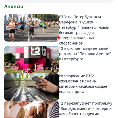
Анонсы
ВТБ: на Петербургском
марафоне "Пушкин –
Петербург" появится новая
беговая трасса для
профессиональных
спортсменов
Т2 включает маджентовый
режим на "Пикнике Афиши"
в Петербурге
Исследование ВТБ:
ежемесячная смена
категорий кешбэка создает
волны спроса
Т2 перезапускает программу
"Выгодно вместе" – теперь и
для абонентов других