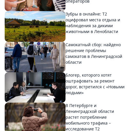
операторов
Зубры в онлайне: Т2
оцифровал места отдыха и
наблюдения за дикими
животными в Ленобласти
Самокатный сбор: найдено
решение проблемы
самокатов в Ленинградской
области
Блогер, которого хотят
оштрафовать за ремонт
дорог, встретился с «Новыми
людьми»
В Петербурге и
Ленинградской области
растет потребление
мобильного трафика –
исследование T2