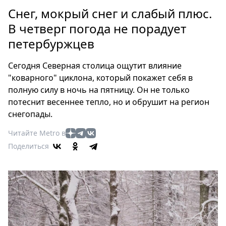
Петербург
Снег, мокрый снег и слабый плюс.
Россия
В четверг погода не порадует
Мир
петербуржцев
Здоровье
Еда
Сегодня Северная столица ощутит влияние
Туризм
"коварного" циклона, который покажет себя в
Мода
полную силу в ночь на пятницу. Он не только
Театр
потеснит весеннее тепло, но и обрушит на регион
Кино
снегопады.
Афиша
Читайте Metro в
Книги
Поделиться
Выставки
Пресс-
релизы
О
Metro
Стримы