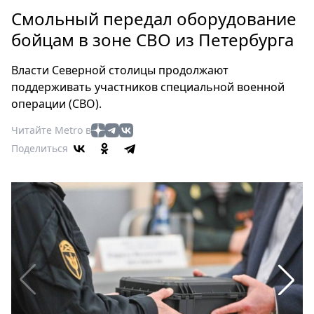
Петербург
Смольный передал оборудование
Россия
бойцам в зоне СВО из Петербурга
Мир
Здоровье
Власти Северной столицы продолжают
Еда
поддерживать участников специальной военной
Туризм
операции (СВО).
Мода
Читайте Metro в
Театр
Поделиться
Кино
Афиша
Книги
Выставки
Пресс-
релизы
О
Metro
Стримы