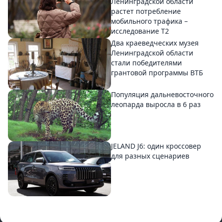
Ленинградской области
растет потребление
мобильного трафика –
исследование T2
Два краеведческих музея
Ленинградской области
стали победителями
грантовой программы ВТБ
Популяция дальневосточного
леопарда выросла в 6 раз
JELAND J6: один кроссовер
для разных сценариев