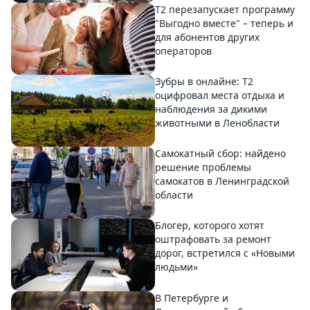
Т2 перезапускает программу
"Выгодно вместе" – теперь и
для абонентов других
операторов
Зубры в онлайне: Т2
оцифровал места отдыха и
наблюдения за дикими
животными в Ленобласти
Самокатный сбор: найдено
решение проблемы
самокатов в Ленинградской
области
Блогер, которого хотят
оштрафовать за ремонт
дорог, встретился с «Новыми
людьми»
В Петербурге и