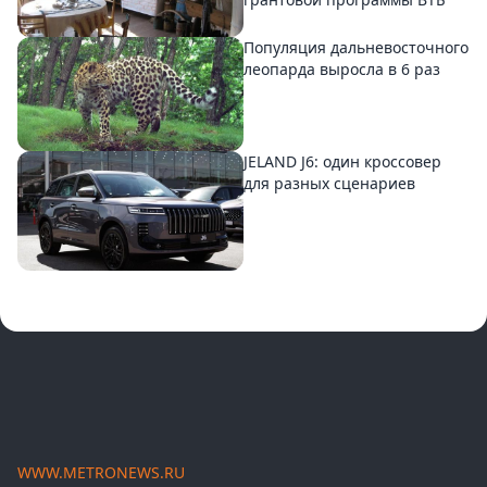
Популяция дальневосточного
леопарда выросла в 6 раз
JELAND J6: один кроссовер
для разных сценариев
WWW.METRONEWS.RU