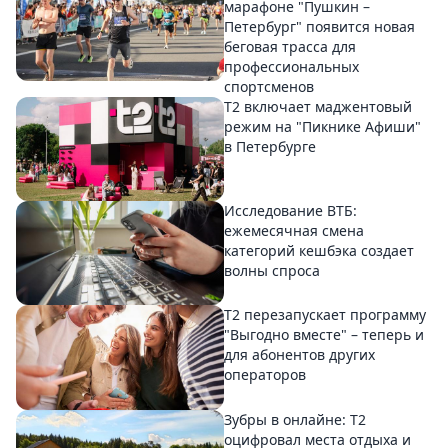
марафоне "Пушкин –
Петербург" появится новая
беговая трасса для
профессиональных
спортсменов
Т2 включает маджентовый
режим на "Пикнике Афиши"
в Петербурге
Исследование ВТБ:
ежемесячная смена
категорий кешбэка создает
волны спроса
Т2 перезапускает программу
"Выгодно вместе" – теперь и
для абонентов других
операторов
Зубры в онлайне: Т2
оцифровал места отдыха и