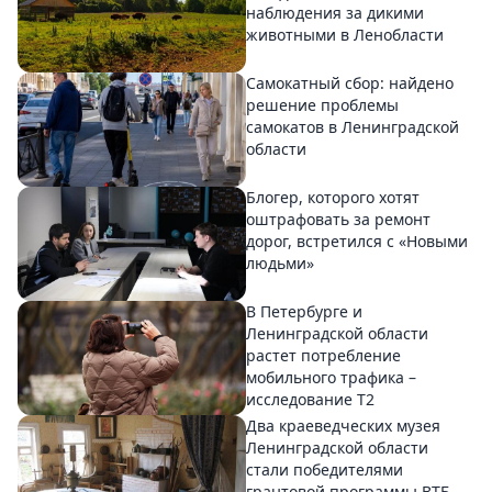
наблюдения за дикими
животными в Ленобласти
Самокатный сбор: найдено
решение проблемы
самокатов в Ленинградской
области
Блогер, которого хотят
оштрафовать за ремонт
дорог, встретился с «Новыми
людьми»
В Петербурге и
Ленинградской области
растет потребление
мобильного трафика –
исследование T2
Два краеведческих музея
Ленинградской области
стали победителями
грантовой программы ВТБ