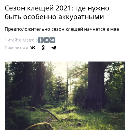
Петербург
Сезон клещей 2021: где нужно
Россия
быть особенно аккуратными
Мир
Здоровье
Предположительно сезон клещей начнется в мае
Еда
Читайте Metro в
Туризм
Поделиться
Мода
Театр
Кино
Афиша
Книги
Выставки
Пресс-
релизы
О
Metro
Стримы