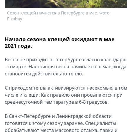
Спецпроекты
Сезон клещей начнется в Петербурге в мае. Фото
Звезды
Pixabay
Выборы
2026
Скачай
Начало сезона клещей ожидают в мае
Metro
2021 года.
Весна не приходит в Петербург согласно календарю
– в марте. Настоящая весна начинается в мае, когда
становится действительно тепло.
С приходом тепла активизируются насекомые, в том
числе и клещи. Как правило они просыпаются при
среднесуточной температуре в 6-8 градусов.
В Санкт-Петербурге и Ленинградской области
готовятся к этому сезону заранее. Специалисты
обрабатывают места массового отдыха, парки и