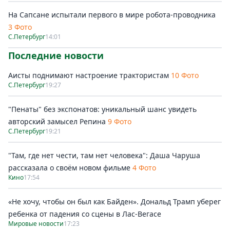
На Сапсане испытали первого в мире робота-проводника
3 Фото
С.Петербург
14:01
Последние новости
Аисты поднимают настроение трактористам
10 Фото
С.Петербург
19:27
"Пенаты" без экспонатов: уникальный шанс увидеть
авторский замысел Репина
9 Фото
С.Петербург
19:21
"Там, где нет чести, там нет человека": Даша Чаруша
рассказала о своём новом фильме
4 Фото
Кино
17:54
«Не хочу, чтобы он был как Байден». Дональд Трамп уберег
ребенка от падения со сцены в Лас-Вегасе
Мировые новости
17:23