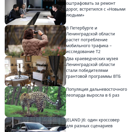
оштрафовать за ремонт
дорог, встретился с «Новыми
людьми»
В Петербурге и
Ленинградской области
растет потребление
мобильного трафика –
исследование T2
Два краеведческих музея
Ленинградской области
стали победителями
грантовой программы ВТБ
Популяция дальневосточного
леопарда выросла в 6 раз
JELAND J6: один кроссовер
для разных сценариев