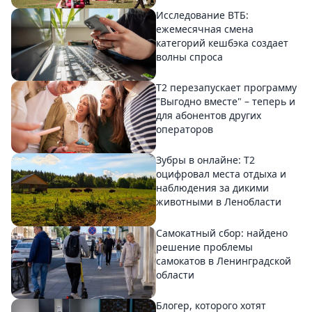
Исследование ВТБ:
ежемесячная смена
категорий кешбэка создает
волны спроса
Т2 перезапускает программу
"Выгодно вместе" – теперь и
для абонентов других
операторов
Зубры в онлайне: Т2
оцифровал места отдыха и
наблюдения за дикими
животными в Ленобласти
Самокатный сбор: найдено
решение проблемы
самокатов в Ленинградской
области
Блогер, которого хотят