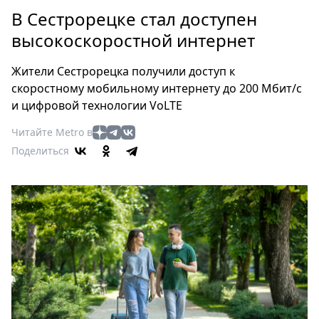
Петербург
В Сестрорецке стал доступен
Россия
высокоскоростной интернет
Мир
Здоровье
Жители Сестрорецка получили доступ к
Еда
скоростному мобильному интернету до 200 Мбит/с
Туризм
и цифровой технологии VoLTE
Мода
Читайте Metro в
Театр
Поделиться
Кино
Афиша
Книги
Выставки
Пресс-
релизы
О
Metro
Стримы