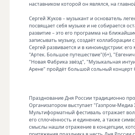
наставником которой он являлся, на главно
Сергей Жуков – музыкант и основатель леген
посвящает себя музыке и не собирается ост
развитие – это его программа на ближайши
записывать музыку, создаёт коллаборации 
Сергей развивается и в киноиндустрии: его
"Артек. Большое путешествие"(6+), "Евгенич"
"Новая Фабрика звёзд", "Музыкальная интуи
Арене" пройдёт большой сольный концерт Се
Празднование Дня России традиционно прох
Организатором выступает "Газпром-Медиа Х
Мультиформатный фестиваль отражает волю 
его сплочённость и единение, а также симв
смыслы нашли отражение в концепции, кот
притяжения праздника в честь Дня России с