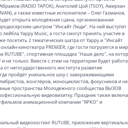
Абрамов (RADIO TAPOK), Анатолий Цой (TSOY), Амирхан
AVAN), а также известные исполнители – Олег Газманов,
е будет открыта молодёжная сцена, организованная
продюсерским центром "Инсайт Люди". На ней выступят
лейбла Yappy Music, а гости смогут принять участие в
кже посетить 2 тематических шатра от Yappy и "Инсайт
 онлайн-кинотеатра PREMIER, где гости погрузятся в мир
на RUTUBE", спортивная площадка "Наше дело", на кото
и не только. Вместе с этим на территории будет работа
а от негосударственного института развития
, где пройдёт уникальное шоу с завораживающими
либристов, жонглёров, моноциклистов, фокусников и не
ативные пространства Молодёжного сообщества ВЫЗОВ
рофессиональную видеовизитку. Праздник также включа
ьтфильмов анимационной компании "ЯРКО" и
нальный видеохостинг RUTUBE, приложение вертикаль