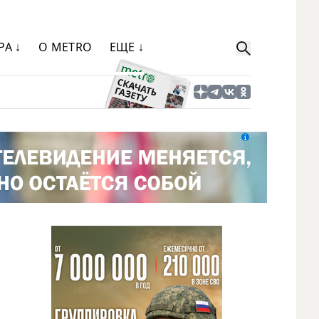
РА ↓
О METRO
ЕЩЕ ↓