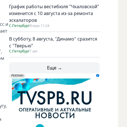
График работы вестибюля "Чкаловской"
изменится с 10 августа из-за ремонта
эскалаторов
сс и
С.Петербург
Вчера 11:24
ает
В субботу, 8 августа, "Динамо" сразится
с "Тверью"
,
С.Петербург
7 авг
ом
Еще →
erid: LdtCK5udn
АО "ГАТР", ИНН: 7841320717
РЕКЛАМА
гу,
м