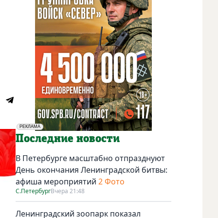
РЕКЛАМА
Социальная реклама
Последние новости
В Петербурге масштабно отпразднуют
День окончания Ленинградской битвы:
афиша мероприятий
2 Фото
С.Петербург
Вчера 21:48
Ленинградский зоопарк показал