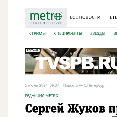
ВСЕ НОВОСТИ
ПЕТ
СТРИМЫ
СПЕЦПРОЕКТЫ
ЗВЕЗДЫ
В
erid: LdtCK5Efv
АО "ГАТР", ИНН: 7841320717
РЕКЛАМА
5 июня 2024, 09:37
|
Новости —
С.Петербург
РЕДАКЦИЯ METRO
Сергей Жуков п