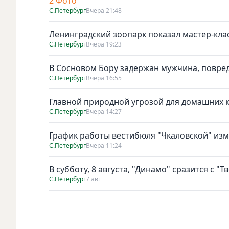
2 Фото
С.Петербург
Вчера 21:48
Ленинградский зоопарк показал мастер-клас
С.Петербург
Вчера 19:23
В Сосновом Бору задержан мужчина, повре
С.Петербург
Вчера 16:55
Главной природной угрозой для домашних к
С.Петербург
Вчера 14:27
График работы вестибюля "Чкаловской" изме
С.Петербург
Вчера 11:24
В субботу, 8 августа, "Динамо" сразится с "Т
С.Петербург
7 авг