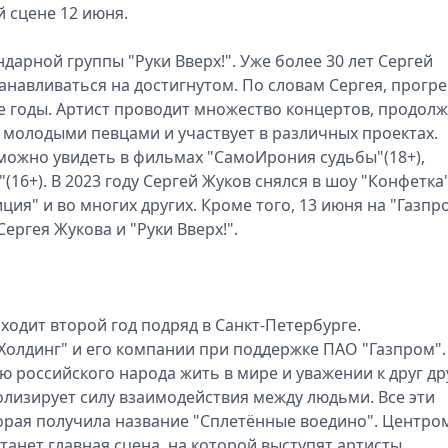
й сцене 12 июня.
дарной группы "Руки Вверх!". Уже более 30 лет Сергей
анавливаться на достигнутом. По словам Сергея, прогре
е годы. Артист проводит множество концертов, продолж
с молодыми певцами и участвует в различных проектах.
 можно увидеть в фильмах "СамоИрония судьбы"(18+),
(16+). В 2023 году Сергей Жуков снялся в шоу "Конфетка"
ция" и во многих других. Кроме того, 13 июня на "Газпр
ргея Жукова и "Руки Вверх!".
одит второй год подряд в Санкт-Петербурге.
олдинг" и его компании при поддержке ПАО "Газпром".
российского народа жить в мире и уважении к друг дру
олизирует силу взаимодействия между людьми. Все эти
орая получила название "Сплетённые воедино". Центро
танет главная сцена, на которой выступят артисты