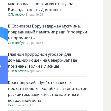
мастер-класс по отдыху от ягуара
Ричарда в честь Дня кошек
С.Петербург
Вчера 19:23
В Сосновом Бору задержан мужчина,
повредивший памятник ради "проверки
на прочность"
С.Петербург
Вчера 16:55
Главной природной угрозой для
домашних кошек на Северо-Западе
признаны волки и лисицы
С.Петербург
Вчера 14:27
Красноярский "Луч" отказался от
проката нового "Колобка": в кинотеатре
раскритиковали качество картины и
возрастной ценз
Кино
Вчера 12:37