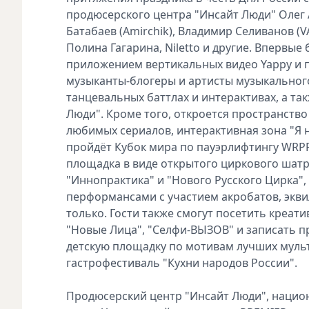
продюсерского центра "Инсайт Люди" Олег 
Батабаев (Amirchik), Владимир Селиванов (V
Полина Гагарина, Niletto и другие. Впервы
приложением вертикальных видео Yappy и 
музыканты-блогеры и артисты музыкального 
танцевальных баттлах и интерактивах, а та
Люди". Кроме того, откроется пространство
любимых сериалов, интерактивная зона "Я 
пройдёт Кубок мира по пауэрлифтингу WRPF 
площадка в виде открытого циркового шатр
"Иннопрактика" и "Нового Русского Цирка"
перформансами с участием акробатов, экви
только. Гости также смогут посетить кре
"Новые Лица", "Селфи-ВЫЗОВ" и записать п
детскую площадку по мотивам лучших мул
гастрофестиваль "Кухни народов России".
Продюсерский центр "Инсайт Люди", нацио