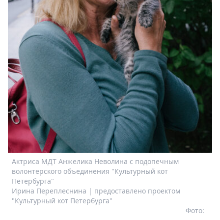
Актриса МДТ Анжелика Неволина с подопечным
волонтерского объединения "Культурный кот
Петербурга"
Ирина Переплеснина | предоставлено проектом
"Культурный кот Петербурга"
Фото: