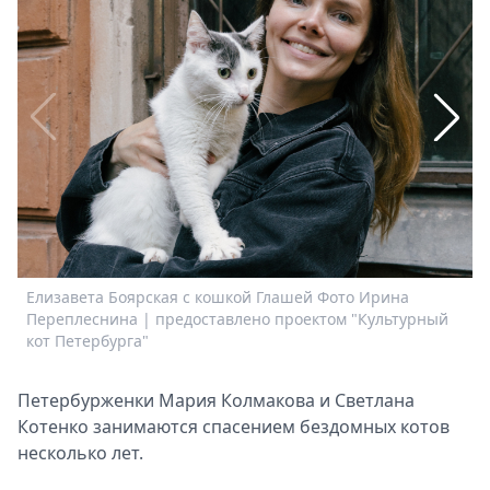
Спецпроекты
Звезды
Выборы
2026
Скачай
Metro
Елизавета Боярская с кошкой Глашей Фото Ирина
Переплеснина | предоставлено проектом "Культурный
кот Петербурга"
Петербурженки Мария Колмакова и Светлана
Котенко занимаются спасением бездомных котов
несколько лет.