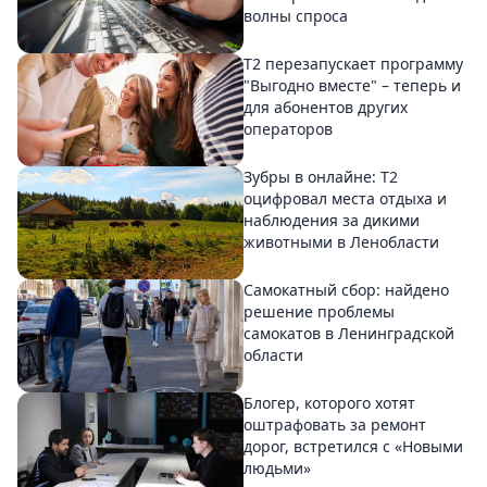
волны спроса
Т2 перезапускает программу
"Выгодно вместе" – теперь и
для абонентов других
операторов
Зубры в онлайне: Т2
оцифровал места отдыха и
наблюдения за дикими
животными в Ленобласти
Самокатный сбор: найдено
решение проблемы
самокатов в Ленинградской
области
Блогер, которого хотят
оштрафовать за ремонт
дорог, встретился с «Новыми
людьми»