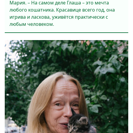
Мария. – На самом деле Глаша – это мечта
любого кошатника. Красавице всего год, она
игрива и ласкова, уживётся практически с
любым человеком.