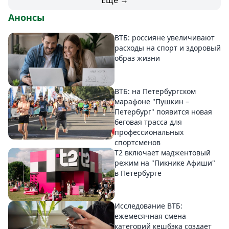
Еще →
Анонсы
ВТБ: россияне увеличивают
расходы на спорт и здоровый
образ жизни
ВТБ: на Петербургском
марафоне "Пушкин –
Петербург" появится новая
беговая трасса для
профессиональных
спортсменов
Т2 включает маджентовый
режим на "Пикнике Афиши"
в Петербурге
Исследование ВТБ:
ежемесячная смена
категорий кешбэка создает