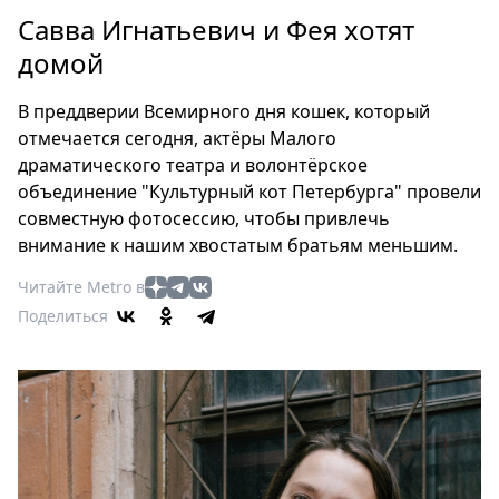
Петербург
Савва Игнатьевич и Фея хотят
Россия
домой
Мир
Здоровье
В преддверии Всемирного дня кошек, который
Еда
отмечается сегодня, актёры Малого
Туризм
драматического театра и волонтёрское
Мода
объединение "Культурный кот Петербурга" провели
Театр
совместную фотосессию, чтобы привлечь
внимание к нашим хвостатым братьям меньшим.
Кино
Афиша
Читайте Metro в
Книги
Поделиться
Выставки
Пресс-
релизы
О
Metro
Стримы