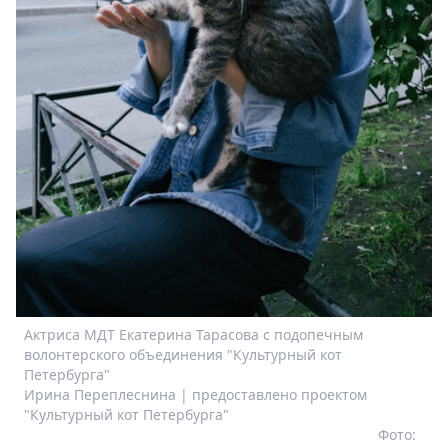
Актриса МДТ Екатерина Тарасова с подопечным
волонтерского объединения "Культурный кот
Петербурга"
Ирина Переплеснина | предоставлено проектом
"Культурный кот Петербурга"
Фото: