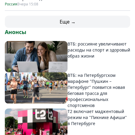
Россия
Вчера 15:08
Еще →
Анонсы
ВТБ: россияне увеличивают
расходы на спорт и здоровый
образ жизни
ВТБ: на Петербургском
марафоне "Пушкин –
Петербург" появится новая
беговая трасса для
профессиональных
спортсменов
Т2 включает маджентовый
режим на "Пикнике Афиши"
в Петербурге