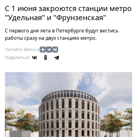
Петербург
С 1 июня закроются станции метро
Россия
"Удельная" и "Фрунзенская"
Мир
Здоровье
С первого дня лета в Петербурге будут вестись
Еда
работы сразу на двух станциях метро.
Туризм
Читайте Metro в
Мода
Поделиться
Театр
Кино
Афиша
Книги
Выставки
Пресс-
релизы
О
Metro
Стримы