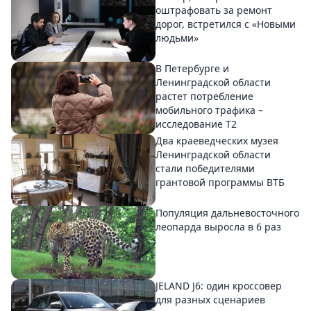
оштрафовать за ремонт
дорог, встретился с «Новыми
людьми»
В Петербурге и
Ленинградской области
растет потребление
мобильного трафика –
исследование T2
Два краеведческих музея
Ленинградской области
стали победителями
грантовой программы ВТБ
Популяция дальневосточного
леопарда выросла в 6 раз
JELAND J6: один кроссовер
для разных сценариев