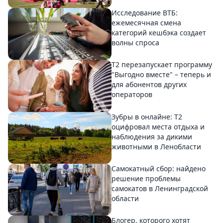
Исследование ВТБ:
ежемесячная смена
категорий кешбэка создает
волны спроса
Т2 перезапускает программу
"Выгодно вместе" – теперь и
для абонентов других
операторов
Зубры в онлайне: Т2
оцифровал места отдыха и
наблюдения за дикими
животными в Ленобласти
Самокатный сбор: найдено
решение проблемы
самокатов в Ленинградской
области
Блогер, которого хотят