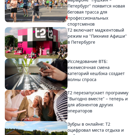
Петербург" появится новая
беговая трасса для
профессиональных
спортсменов
Т2 включает маджентовый
режим на "Пикнике Афиши"
в Петербурге
Исследование ВТБ:
ежемесячная смена
категорий кешбэка создает
волны спроса
Т2 перезапускает программу
"Выгодно вместе" – теперь и
для абонентов других
операторов
Зубры в онлайне: Т2
оцифровал места отдыха и