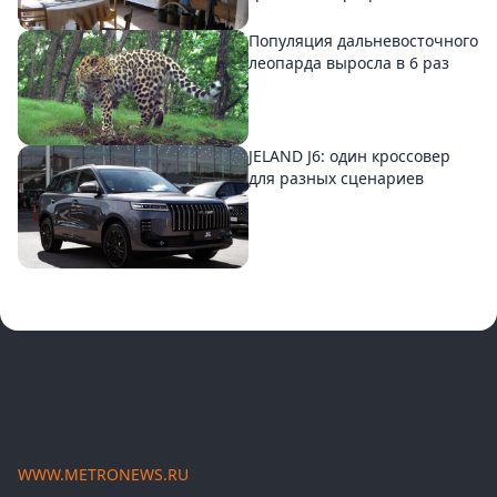
Популяция дальневосточного
леопарда выросла в 6 раз
JELAND J6: один кроссовер
для разных сценариев
WWW.METRONEWS.RU