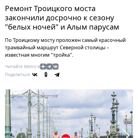
Петербург
Ремонт Троицкого моста
Россия
закончили досрочно к сезону
Мир
"белых ночей" и Алым парусам
Здоровье
Еда
По Троицкому мосту проложен самый красочный
Туризм
трамвайный маршрут Северной столицы –
Мода
известная многим "тройка".
Театр
Читайте Metro в
Кино
Поделиться
Афиша
Книги
Выставки
Пресс-
релизы
О
Metro
Стримы