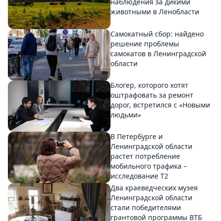
наблюдения за дикими
животными в Ленобласти
Самокатный сбор: найдено
решение проблемы
самокатов в Ленинградской
области
Блогер, которого хотят
оштрафовать за ремонт
дорог, встретился с «Новыми
людьми»
В Петербурге и
Ленинградской области
растет потребление
мобильного трафика –
исследование T2
Два краеведческих музея
Ленинградской области
стали победителями
грантовой программы ВТБ