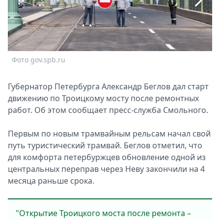
Спецпроекты
Звезды
Выборы
2026
Скачай
Фото gov.spb.ru
Ф
Metro
Губернатор Петербурга Александр Беглов дал старт
движению по Троицкому мосту после ремонтных
работ. Об этом сообщает пресс-служба Смольного.
Первым по новым трамвайным рельсам начал свой
путь туристический трамвай. Беглов отметил, что
для комфорта петербуржцев обновление одной из
центральных переправ через Неву закончили на 4
месяца раньше срока.
"Открытие Троицкого моста после ремонта –