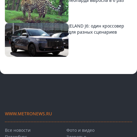
леопарда выросла в 6 раз
JELAND J6: один кроссовер
для разных сценариев
WWW.METRONEWS.RU
Все новости
Фото и видео
Петербург
Здоровье