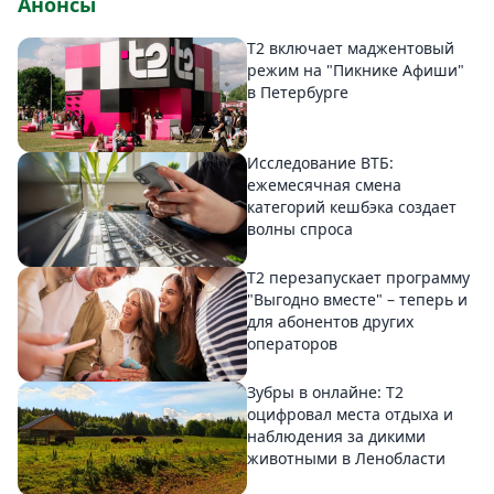
Анонсы
Т2 включает маджентовый
режим на "Пикнике Афиши"
в Петербурге
Исследование ВТБ:
ежемесячная смена
категорий кешбэка создает
волны спроса
Т2 перезапускает программу
"Выгодно вместе" – теперь и
для абонентов других
операторов
Зубры в онлайне: Т2
оцифровал места отдыха и
наблюдения за дикими
животными в Ленобласти