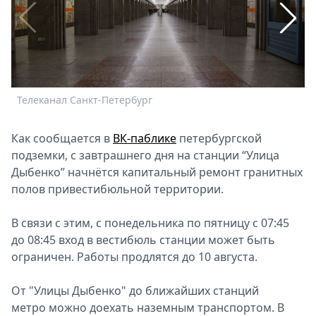
Спецпроекты
Звезды
Выборы
2026
Скачай
Metro
Телеканал Санкт-Петербург
T
Как сообщается в
ВК-паблике
петербургской
подземки, с завтрашнего дня на станции “Улица
Дыбенко” начнётся капитальный ремонт гранитных
полов привестибюльной территории.
В связи с этим, с понедельника по пятницу с 07:45
до 08:45 вход в вестибюль станции может быть
ограничен. Работы продлятся до 10 августа.
От "Улицы Дыбенко" до ближайших станций
метро можно доехать наземным транспортом. В