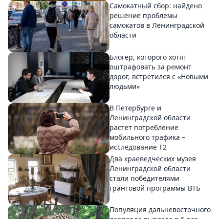
Самокатный сбор: найдено
решение проблемы
самокатов в Ленинградской
области
Блогер, которого хотят
оштрафовать за ремонт
дорог, встретился с «Новыми
людьми»
В Петербурге и
Ленинградской области
растет потребление
мобильного трафика –
исследование T2
Два краеведческих музея
Ленинградской области
стали победителями
грантовой программы ВТБ
Популяция дальневосточного