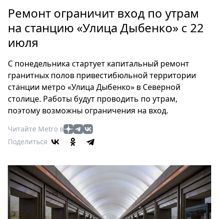
Петербург
Ремонт ограничит вход по утрам
Россия
на станцию «Улица Дыбенко» с 22
Мир
июля
Здоровье
Еда
С понедельника стартует капитальный ремонт
Туризм
гранитных полов привестибюльной территории
Мода
станции метро «Улица Дыбенко» в Северной
Театр
столице. Работы будут проводить по утрам,
Кино
поэтому возможны ограничения на вход.
Афиша
Читайте Metro в
Книги
Поделиться
Выставки
Пресс-
релизы
О
Metro
Стримы