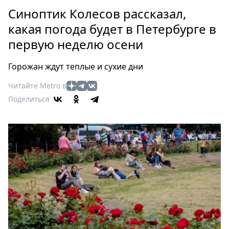
Петербург
Синоптик Колесов рассказал,
Россия
какая погода будет в Петербурге в
Мир
первую неделю осени
Здоровье
Еда
Горожан ждут теплые и сухие дни
Туризм
Мода
Читайте Metro в
Поделиться
Театр
Кино
Афиша
Книги
Выставки
Пресс-
релизы
О
Metro
Стримы