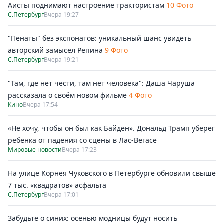
Аисты поднимают настроение трактористам
10 Фото
С.Петербург
Вчера 19:27
"Пенаты" без экспонатов: уникальный шанс увидеть
авторский замысел Репина
9 Фото
С.Петербург
Вчера 19:21
"Там, где нет чести, там нет человека": Даша Чаруша
рассказала о своём новом фильме
4 Фото
Кино
Вчера 17:54
«Не хочу, чтобы он был как Байден». Дональд Трамп уберег
ребенка от падения со сцены в Лас-Вегасе
Мировые новости
Вчера 17:23
На улице Корнея Чуковского в Петербурге обновили свыше
7 тыс. «квадратов» асфальта
С.Петербург
Вчера 17:01
Забудьте о синих: осенью модницы будут носить