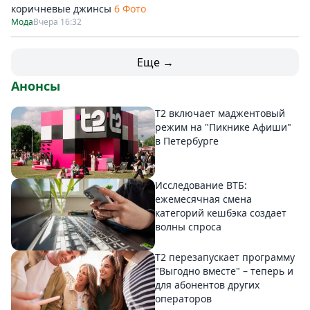
коричневые джинсы
6 Фото
Мода
Вчера 16:32
Еще →
Анонсы
Т2 включает маджентовый
режим на "Пикнике Афиши"
в Петербурге
Исследование ВТБ:
ежемесячная смена
категорий кешбэка создает
волны спроса
Т2 перезапускает программу
"Выгодно вместе" – теперь и
для абонентов других
операторов