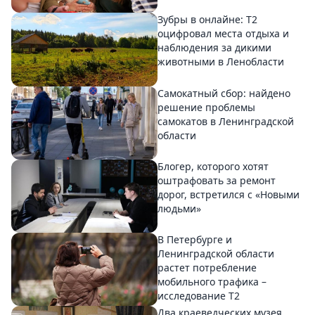
Зубры в онлайне: Т2
оцифровал места отдыха и
наблюдения за дикими
животными в Ленобласти
Самокатный сбор: найдено
решение проблемы
самокатов в Ленинградской
области
Блогер, которого хотят
оштрафовать за ремонт
дорог, встретился с «Новыми
людьми»
В Петербурге и
Ленинградской области
растет потребление
мобильного трафика –
исследование T2
Два краеведческих музея