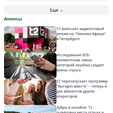
Еще →
Анонсы
Т2 включает маджентовый
режим на "Пикнике Афиши"
в Петербурге
Исследование ВТБ:
ежемесячная смена
категорий кешбэка создает
волны спроса
Т2 перезапускает программу
"Выгодно вместе" – теперь и
для абонентов других
операторов
Зубры в онлайне: Т2
оцифровал места отдыха и