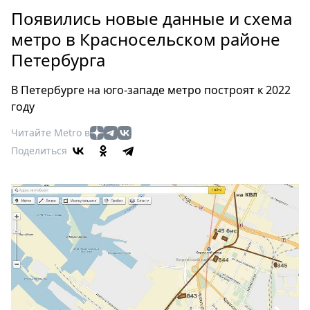
Петербург
Появились новые данные и схема
Россия
метро в Красносельском районе
Мир
Петербурга
Здоровье
Еда
В Петербурге на юго-западе метро построят к 2022
Туризм
году
Мода
Читайте Metro в
Театр
Поделиться
Кино
Афиша
Книги
Выставки
Пресс-
релизы
О
Metro
Стримы