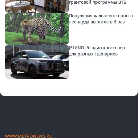
грантовой программы ВТБ
Популяция дальневосточного
леопарда выросла в 6 раз
JELAND J6: один кроссовер
для разных сценариев
WWW.METRONEWS.RU