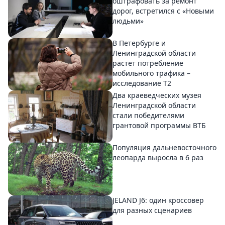
оштрафовать за ремонт
дорог, встретился с «Новыми
людьми»
В Петербурге и
Ленинградской области
растет потребление
мобильного трафика –
исследование T2
Два краеведческих музея
Ленинградской области
стали победителями
грантовой программы ВТБ
Популяция дальневосточного
леопарда выросла в 6 раз
JELAND J6: один кроссовер
для разных сценариев