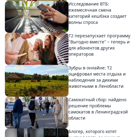
Исследование ВТБ:
ежемесячная смена
категорий кешбэка создает
волны спроса
Т2 перезапускает программу
"Выгодно вместе" – теперь и
для абонентов других
операторов
Зубры в онлайне: Т2
оцифровал места отдыха и
наблюдения за дикими
животными в Ленобласти
Самокатный сбор: найдено
решение проблемы
самокатов в Ленинградской
области
Блогер, которого хотят