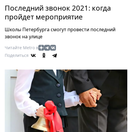
Петербург
Последний звонок 2021: когда
Россия
пройдет мероприятие
Мир
Здоровье
Школы Петербурга смогут провести последний
Еда
звонок на улице
Туризм
Читайте Metro в
Мода
Поделиться
Театр
Кино
Афиша
Книги
Выставки
Пресс-
релизы
О
Metro
Стримы