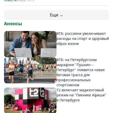
Новости
Вчера 16:13
Еще →
Анонсы
ВТБ: россияне увеличивают
расходы на спорт и здоровый
образ жизни
ВТБ: на Петербургском
марафоне "Пушкин –
Петербург" появится новая
беговая трасса для
профессиональных
спортсменов
Т2 включает маджентовый
режим на "Пикнике Афиши"
в Петербурге