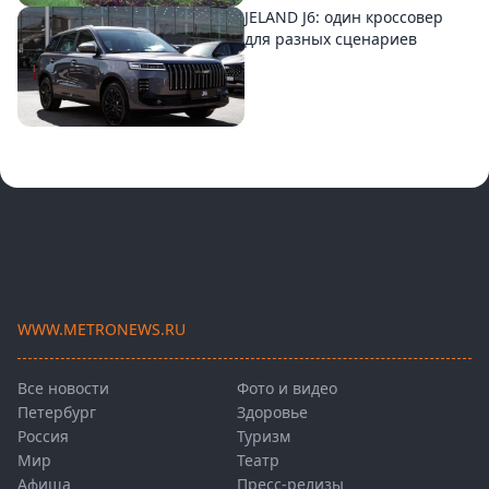
JELAND J6: один кроссовер
для разных сценариев
WWW.METRONEWS.RU
Все новости
Фото и видео
Петербург
Здоровье
Россия
Туризм
Мир
Театр
Афиша
Пресс-релизы