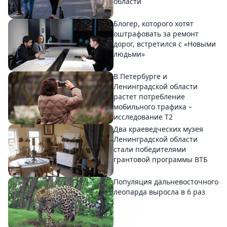
области
Блогер, которого хотят
оштрафовать за ремонт
дорог, встретился с «Новыми
людьми»
В Петербурге и
Ленинградской области
растет потребление
мобильного трафика –
исследование T2
Два краеведческих музея
Ленинградской области
стали победителями
грантовой программы ВТБ
Популяция дальневосточного
леопарда выросла в 6 раз