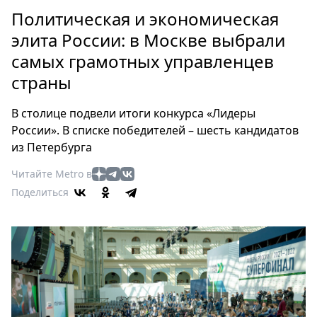
Петербург
Политическая и экономическая
Россия
элита России: в Москве выбрали
Мир
самых грамотных управленцев
Здоровье
страны
Еда
Туризм
В столице подвели итоги конкурса «Лидеры
Мода
России». В списке победителей – шесть кандидатов
Театр
из Петербурга
Кино
Читайте Metro в
Афиша
Поделиться
Книги
Выставки
Пресс-
релизы
О
Metro
Стримы