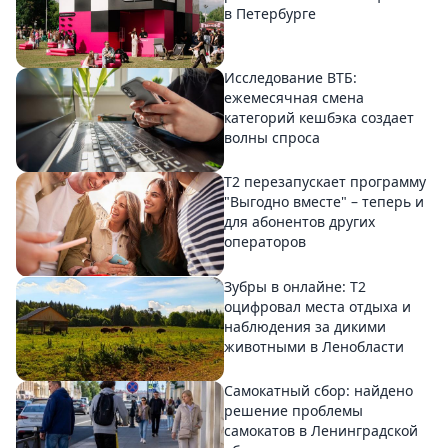
в Петербурге
Исследование ВТБ:
ежемесячная смена
категорий кешбэка создает
волны спроса
Т2 перезапускает программу
"Выгодно вместе" – теперь и
для абонентов других
операторов
Зубры в онлайне: Т2
оцифровал места отдыха и
наблюдения за дикими
животными в Ленобласти
Самокатный сбор: найдено
решение проблемы
самокатов в Ленинградской