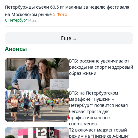
Петербуржцы съели 60,5 кг малины за неделю фестиваля
на Московском рынке
5 Фото
С.Петербург
14:22
Еще →
Анонсы
ВТБ: россияне увеличивают
расходы на спорт и здоровый
образ жизни
ВТБ: на Петербургском
марафоне "Пушкин –
Петербург" появится новая
беговая трасса для
профессиональных
спортсменов
Т2 включает маджентовый
режим на "Пикнике Афиши"