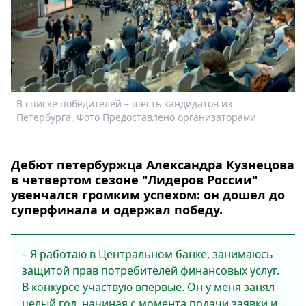
Спецпроекты
Звезды
Выборы
2026
Скачай
Metro
В списке победителей – шесть кандидатов из
Петербурга. Фото Предоставлено организаторами
Дебют петербуржца Александра Кузнецова
в четвертом сезоне "Лидеров России"
увенчался громким успехом: он дошел до
суперфинала и одержал победу.
– Я работаю в Центральном банке, занимаюсь
защитой прав потребителей финансовых услуг.
В конкурсе участвую впервые. Он у меня занял
целый год, начиная с момента подачи заявки и