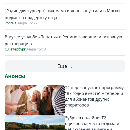
"Радио для курьера": как мама и дочь запустили в Москве
подкаст в поддержку отца
Россия
Вчера 15:55
В музее-усадьбе «Пенаты» в Репино завершили основную
реставрацию
С.Петербург
Вчера 15:18
Еще →
Анонсы
Т2 перезапускает программу
"Выгодно вместе" – теперь и
для абонентов других
операторов
Зубры в онлайне: Т2
оцифровал места отдыха и
наблюдения за дикими