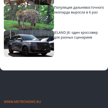
Популяция дальневосточного
леопарда выросла в 6 раз
JELAND J6: один кроссовер
для разных сценариев
WWW.METRONEWS.RU