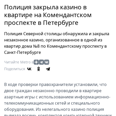
Петербург
Полиция закрыла казино в
Россия
квартире на Комендантском
Мир
проспекте в Петербурге
Здоровье
Еда
Полиция Северной столицы обнаружила и закрыла
Туризм
незаконное казино, организованное в одной из
Мода
квартир дома №8 по Комендантскому проспекту в
Театр
Санкт-Петербурге
Кино
Читайте Metro в
Афиша
Поделиться
Книги
Выставки
В ходе проверки правохранители установили, что
Пресс-
двое граждан незаконно проводили в квартире
релизы
азартные игры с использованием информационно-
О
телекоммуникационных сетей и специального
Metro
оборудования. Из нелегального казино полиция
вывезла восемь комплектов компьютерной техники
Стримы