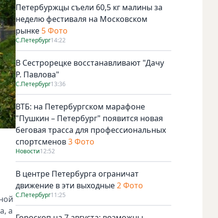
Петербуржцы съели 60,5 кг малины за
неделю фестиваля на Московском
рынке
5 Фото
С.Петербург
14:22
В Сестрорецке восстанавливают "Дачу
Р. Павлова"
С.Петербург
13:36
ВТБ: на Петербургском марафоне
"Пушкин – Петербург" появится новая
беговая трасса для профессиональных
спортсменов
3 Фото
Новости
12:52
В центре Петербурга ограничат
движение в эти выходные
2 Фото
С.Петербург
11:25
дной
, а
Гороскоп на 7 августа: возможны