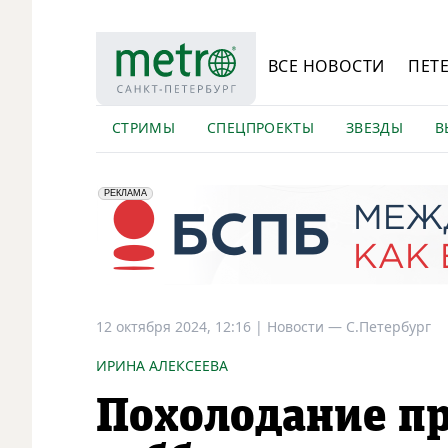
ВСЕ НОВОСТИ
ПЕТ
СТРИМЫ
СПЕЦПРОЕКТЫ
ЗВЕЗДЫ
В
erid: 2VfnxyFybV5
ПАО "Банк "Санкт-Петербург", ИНН: 7831000027
РЕКЛАМА
12 октября 2024, 12:16
|
Новости —
С.Петербург
ИРИНА АЛЕКСЕЕВА
Похолодание пр