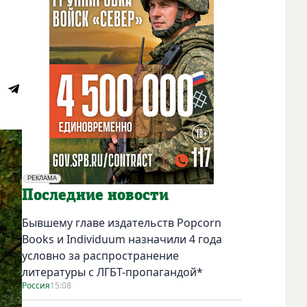
РЕКЛАМА
Социальная реклама
Последние новости
Бывшему главе издательств Popcorn
Books и Individuum назначили 4 года
условно за распространение
литературы с ЛГБТ-пропагандой*
Россия
15:08