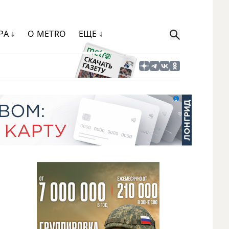
РА ↓
О METRO
ЕЩЕ ↓