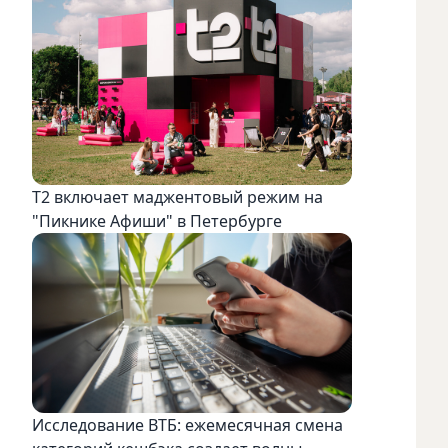
Т2 включает маджентовый режим на
"Пикнике Афиши" в Петербурге
Исследование ВТБ: ежемесячная смена