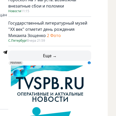
внезапные сбои и поломки
Новости
11:15
ещан
Государственный литературный музей
"ХХ век" отметит день рождения
Михаила Зощенко
2 Фото
С.Петербург
Вчера 21:59
Еще →
erid: LdtCK5udn
АО "ГАТР", ИНН: 7841320717
РЕКЛАМА