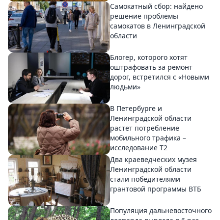
Самокатный сбор: найдено
решение проблемы
самокатов в Ленинградской
области
Блогер, которого хотят
оштрафовать за ремонт
дорог, встретился с «Новыми
людьми»
В Петербурге и
Ленинградской области
растет потребление
мобильного трафика –
исследование T2
Два краеведческих музея
Ленинградской области
стали победителями
грантовой программы ВТБ
Популяция дальневосточного