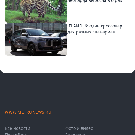
леопарда выросла в 6 раз
JELAND J6: один кроссовер
для разных сценариев
WWW.METRONEWS.RU
Все новости
Фото и видео
Петербург
Здоровье