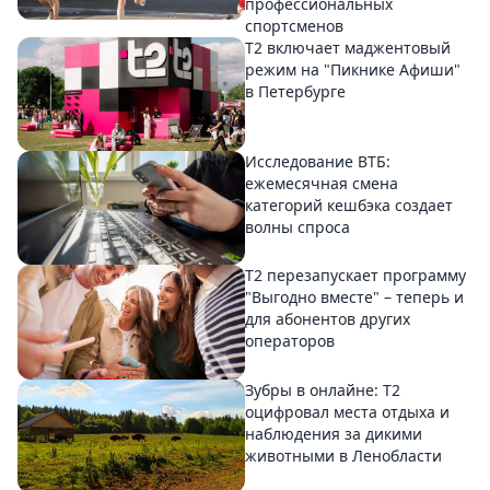
профессиональных
спортсменов
Т2 включает маджентовый
режим на "Пикнике Афиши"
в Петербурге
Исследование ВТБ:
ежемесячная смена
категорий кешбэка создает
волны спроса
Т2 перезапускает программу
"Выгодно вместе" – теперь и
для абонентов других
операторов
Зубры в онлайне: Т2
оцифровал места отдыха и
наблюдения за дикими
животными в Ленобласти