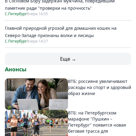
В Сосновом Бору задержан мужчина, повредивший
памятник ради "проверки на прочность"
С.Петербург
Вчера 16:55
Главной природной угрозой для домашних кошек на
Северо-Западе признаны волки и лисицы
С.Петербург
Вчера 14:27
Еще →
Анонсы
ВТБ: россияне увеличивают
расходы на спорт и здоровый
образ жизни
ВТБ: на Петербургском
марафоне "Пушкин –
Петербург" появится новая
беговая трасса для