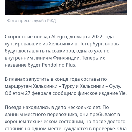
Спецпроекты
Звезды
Выборы
Фото пресс-служба РЖД
2026
Скачай
Скоростные поезда Allegro, до марта 2022 года
Metro
курсировавшие из Хельсинки в Петербург, вновь
будут доставлять пассажиров, однако уже по
внутренним линиям Финляндии. Теперь их
название будет Pendolino Plus.
В планах запустить в конце года составы по
маршрутам Хельсинки – Турку и Хельсинки – Оулу.
Об этом 27 февраля сообщило финское издание Yle.
Поезда находились в депо несколько лет. По
данным местного перевозчика, они пребывают в
хорошем техническом состоянии, но после долгого
стояния на одном месте нуждаются в проверке. Она