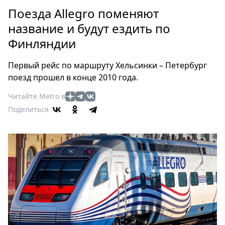
Петербург
Поезда Allegro поменяют
Россия
название и будут ездить по
Мир
Финляндии
Здоровье
Еда
Первый рейс по маршруту Хельсинки – Петербург
Туризм
поезд прошел в конце 2010 года.
Мода
Читайте Metro в
Театр
Поделиться
Кино
Афиша
Книги
Выставки
Пресс-
релизы
О
Metro
Стримы