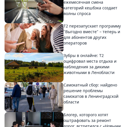
ежемесячная смена
категорий кешбэка создает
волны спроса
Т2 перезапускает программу
"Выгодно вместе" – теперь и
для абонентов других
операторов
Зубры в онлайне: Т2
оцифровал места отдыха и
наблюдения за дикими
животными в Ленобласти
Самокатный сбор: найдено
решение проблемы
самокатов в Ленинградской
области
Блогер, которого хотят
оштрафовать за ремонт
дорог, встретился с «Новыми