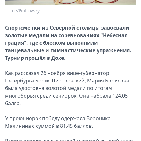
Спецпроекты
t.me/Piotrovsky
t
Звезды
Выборы
Спортсменки из Северной столицы завоевали
2026
золотые медали на соревнованиях "Небесная
Скачай
грация", где с блеском выполнили
Metro
танцевальные и гимнастические упражнения.
Турнир прошёл в Дохе.
Как рассказал 26 ноября вице-губернатор
Петербурга Борис Пиотровский, Мария Борисова
была удостоена золотой медали по итогам
многоборья среди сениорок. Она набрала 124.05
балла.
У преюниорок победу одержала Вероника
Малинина с суммой в 81.45 баллов.