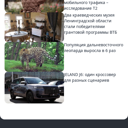
мобильного трафика –
исследование T2
Два краеведческих музея
Ленинградской области
стали победителями
грантовой программы ВТБ
Популяция дальневосточного
леопарда выросла в 6 раз
JELAND J6: один кроссовер
для разных сценариев