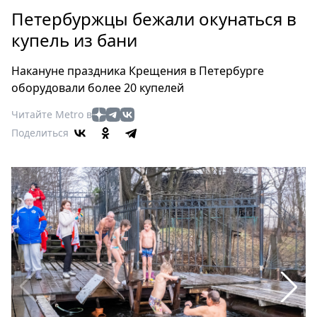
Петербург
Петербуржцы бежали окунаться в
Россия
купель из бани
Мир
Здоровье
Накануне праздника Крещения в Петербурге
Еда
оборудовали более 20 купелей
Туризм
Читайте Metro в
Мода
Поделиться
Театр
Кино
Афиша
Книги
Выставки
Пресс-
релизы
О
Metro
Стримы