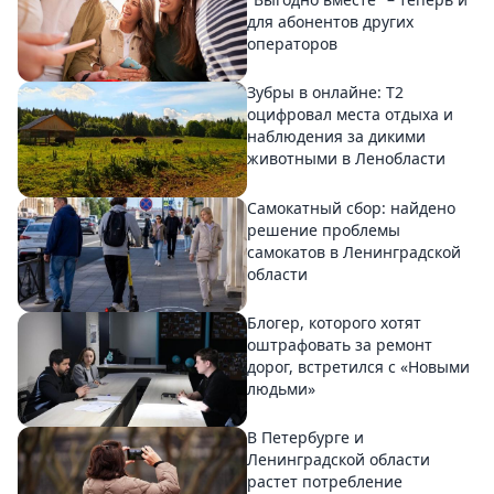
для абонентов других
операторов
Зубры в онлайне: Т2
оцифровал места отдыха и
наблюдения за дикими
животными в Ленобласти
Самокатный сбор: найдено
решение проблемы
самокатов в Ленинградской
области
Блогер, которого хотят
оштрафовать за ремонт
дорог, встретился с «Новыми
людьми»
В Петербурге и
Ленинградской области
растет потребление