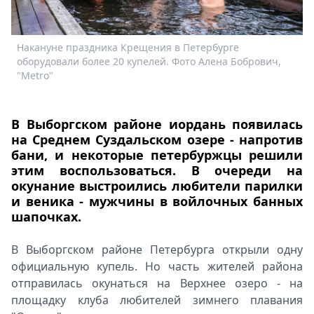
Спецпроекты
Звезды
Накануне праздника Крещения в Петербурге
Н
Выборы
оборудовали более 20 купелей. Фото Алена Бобрович,
о
2026
"Metro"
"
Скачай
Metro
В Выборгском районе иордань появилась
на Среднем Суздальском озере - напротив
бани, и некоторые петербуржцы решили
этим воспользоваться. В очереди на
окунание выстроились любители парилки
и веника - мужчины в войлочных банных
шапочках.
В Выборгском районе Петербурга открыли одну
официальную купель. Но часть жителей района
отправилась окунаться на Верхнее озеро - на
площадку клуба любителей зимнего плавания