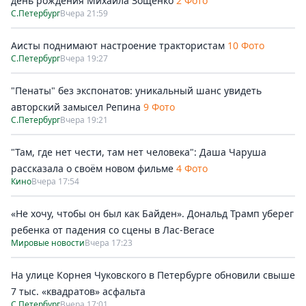
день рождения Михаила Зощенко
2 Фото
С.Петербург
Вчера 21:59
Аисты поднимают настроение трактористам
10 Фото
С.Петербург
Вчера 19:27
"Пенаты" без экспонатов: уникальный шанс увидеть
авторский замысел Репина
9 Фото
С.Петербург
Вчера 19:21
"Там, где нет чести, там нет человека": Даша Чаруша
рассказала о своём новом фильме
4 Фото
Кино
Вчера 17:54
«Не хочу, чтобы он был как Байден». Дональд Трамп уберег
ребенка от падения со сцены в Лас-Вегасе
Мировые новости
Вчера 17:23
На улице Корнея Чуковского в Петербурге обновили свыше
7 тыс. «квадратов» асфальта
С.Петербург
Вчера 17:01