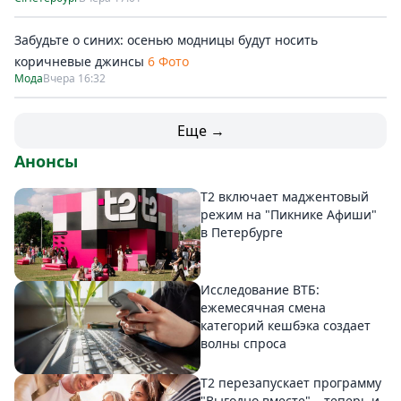
Забудьте о синих: осенью модницы будут носить
коричневые джинсы
6 Фото
Мода
Вчера 16:32
Еще →
Анонсы
Т2 включает маджентовый
режим на "Пикнике Афиши"
в Петербурге
Исследование ВТБ:
ежемесячная смена
категорий кешбэка создает
волны спроса
Т2 перезапускает программу
"Выгодно вместе" – теперь и