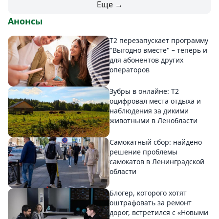
Еще →
Анонсы
Т2 перезапускает программу
"Выгодно вместе" – теперь и
для абонентов других
операторов
Зубры в онлайне: Т2
оцифровал места отдыха и
наблюдения за дикими
животными в Ленобласти
Самокатный сбор: найдено
решение проблемы
самокатов в Ленинградской
области
Блогер, которого хотят
оштрафовать за ремонт
дорог, встретился с «Новыми