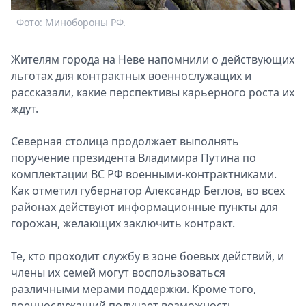
Спецпроекты
Фото: Минобороны РФ.
Звезды
Выборы
Жителям города на Неве напомнили о действующих
2026
льготах для контрактных военнослужащих и
Скачай
рассказали, какие перспективы карьерного роста их
Metro
ждут.
Северная столица продолжает выполнять
поручение президента Владимира Путина по
комплектации ВС РФ военными-контрактниками.
Как отметил губернатор Александр Беглов, во всех
районах действуют информационные пункты для
горожан, желающих заключить контракт.
Те, кто проходит службу в зоне боевых действий, и
члены их семей могут воспользоваться
различными мерами поддержки. Кроме того,
военнослужащий получает возможность