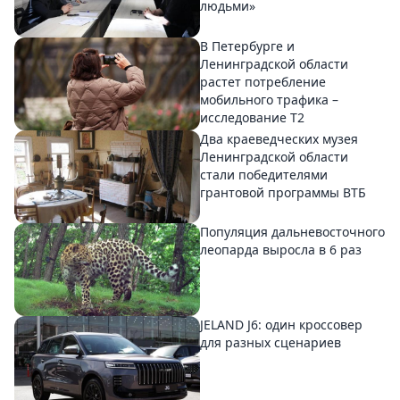
людьми»
В Петербурге и
Ленинградской области
растет потребление
мобильного трафика –
исследование T2
Два краеведческих музея
Ленинградской области
стали победителями
грантовой программы ВТБ
Популяция дальневосточного
леопарда выросла в 6 раз
JELAND J6: один кроссовер
для разных сценариев