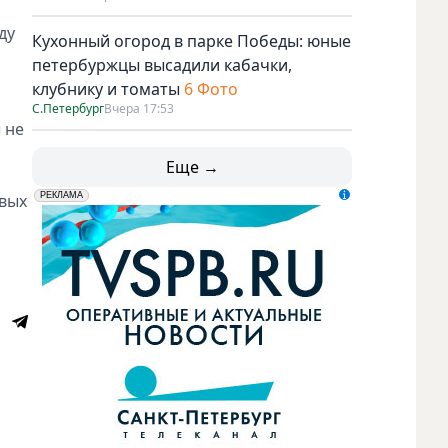
ду
Кухонный огород в парке Победы: юные
петербуржцы высадили кабачки,
клубнику и томаты
6 Фото
С.Петербург
Вчера 17:53
 не
Еще →
овых
erid: LdtCK5udn
АО "ГАТР", ИНН: 7841320717
РЕКЛАМА