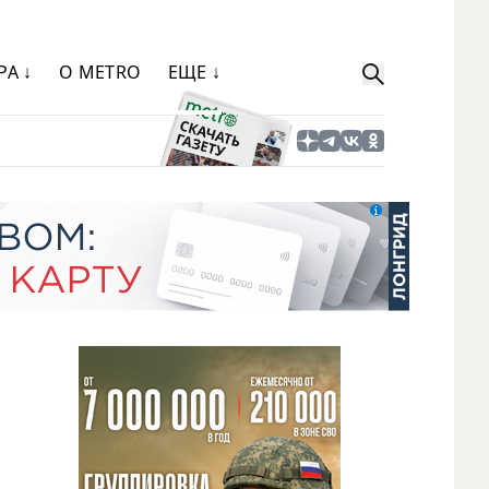
РА ↓
О METRO
ЕЩЕ ↓