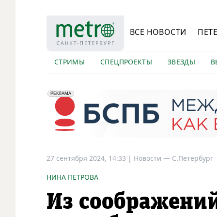
ВСЕ НОВОСТИ
ПЕТ
СТРИМЫ
СПЕЦПРОЕКТЫ
ЗВЕЗДЫ
В
erid: 2VfnxyFybV5
ПАО "Банк "Санкт-Петербург", ИНН: 7831000027
РЕКЛАМА
27 сентября 2024, 14:33
|
Новости —
С.Петербург
НИНА ПЕТРОВА
Из соображений