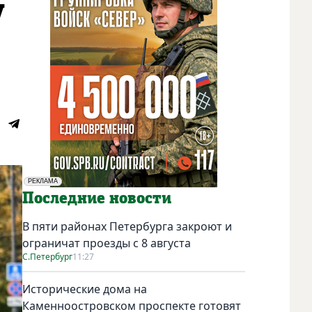
у
РЕКЛАМА
Социальная реклама
Последние новости
В пяти районах Петербурга закроют и
ограничат проезды с 8 августа
С.Петербург
11:27
Исторические дома на
Каменноостровском проспекте готовят