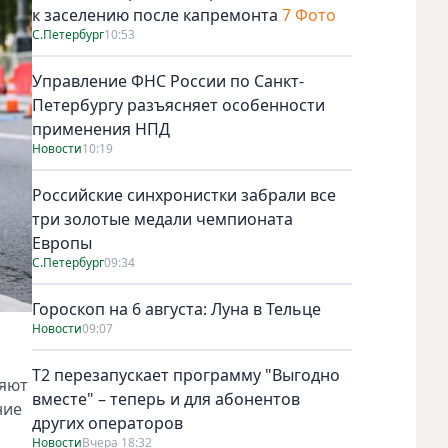
к заселению после капремонта
7 Фото
С.Петербург
10:53
Управление ФНС России по Санкт-
Петербургу разъясняет особенности
применения НПД
Новости
10:19
Российские синхронистки забрали все
три золотые медали чемпионата
Европы
С.Петербург
09:34
Гороскоп на 6 августа: Луна в Тельце
Новости
09:07
Т2 перезапускает программу "Выгодно
ляют
вместе" – теперь и для абонентов
ние
других операторов
Новости
Вчера 18:32