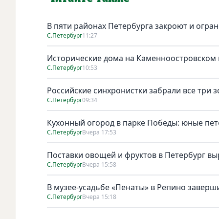
В пяти районах Петербурга закроют и огран
С.Петербург
11:27
Исторические дома на Каменноостровском п
С.Петербург
10:53
Российские синхронистки забрали все три 
С.Петербург
09:34
Кухонный огород в парке Победы: юные пет
С.Петербург
Вчера 17:53
Поставки овощей и фруктов в Петербург выр
С.Петербург
Вчера 15:58
В музее-усадьбе «Пенаты» в Репино завер
С.Петербург
Вчера 15:18