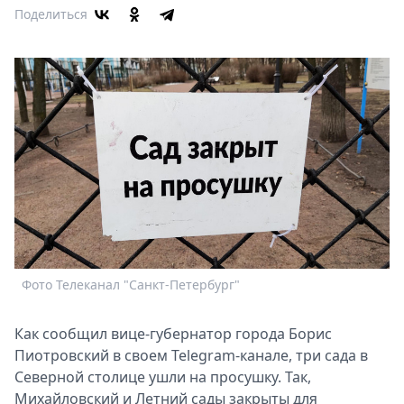
Афиша
Поделиться
Книги
Выставки
Пресс-
релизы
О
Metro
Стримы
Спецпроекты
Звезды
Выборы
2026
Скачай
Фото Телеканал "Санкт-Петербург"
Metro
Как сообщил вице-губернатор города Борис
Пиотровский в своем Telegram-канале, три сада в
Северной столице ушли на просушку. Так,
Михайловский и Летний сады закрыты для