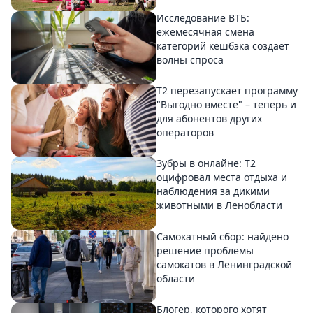
Исследование ВТБ:
ежемесячная смена
категорий кешбэка создает
волны спроса
Т2 перезапускает программу
"Выгодно вместе" – теперь и
для абонентов других
операторов
Зубры в онлайне: Т2
оцифровал места отдыха и
наблюдения за дикими
животными в Ленобласти
Самокатный сбор: найдено
решение проблемы
самокатов в Ленинградской
области
Блогер, которого хотят