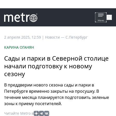
Все
2 апреля 2025, 12:59
|
Новости —
С.Петербург
новости
КАРИНА ОГАНЯН
Петербург
Сады и парки в Северной столице
Россия
начали подготовку к новому
Мир
сезону
Здоровье
Еда
В преддверии нового сезона сады и парки в
Туризм
Петербурге временно закрыты на просушку. В
Мода
течение месяца планируется подготовить зеленые
Театр
зоны к приему посетителей.
Кино
Читайте Metro в