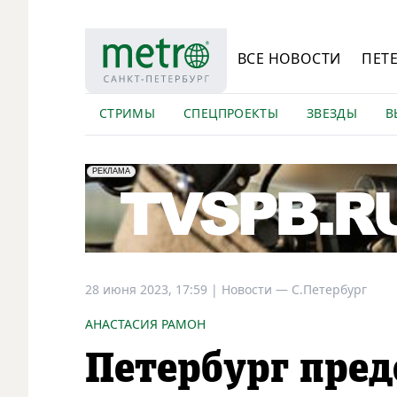
ВСЕ НОВОСТИ
ПЕТ
СТРИМЫ
СПЕЦПРОЕКТЫ
ЗВЕЗДЫ
В
erid: LdtCK5Efv
АО "ГАТР", ИНН: 7841320717
РЕКЛАМА
28 июня 2023, 17:59
|
Новости —
С.Петербург
АНАСТАСИЯ РАМОН
Петербург пред