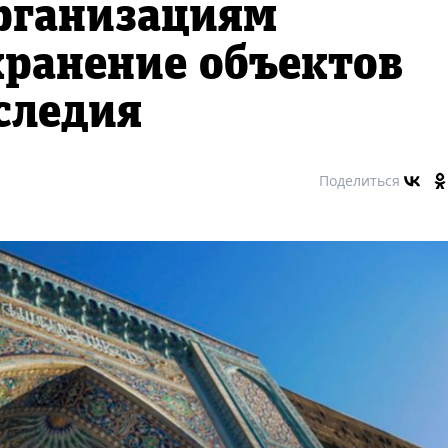
рганизациям
хранение объектов
следия
Поделиться