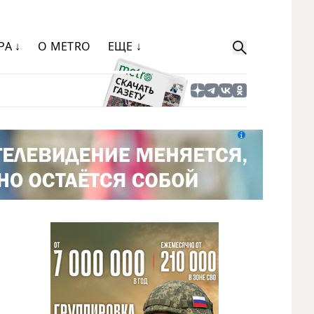
РА ↓
О METRO
ЕЩЕ ↓