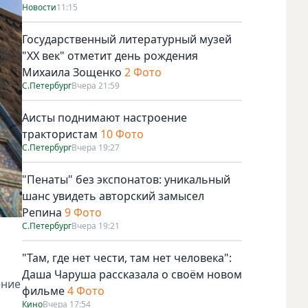
Новости
11:15
Государственный литературный музей
"ХХ век" отметит день рождения
Михаила Зощенко
2 Фото
С.Петербург
Вчера 21:59
Аисты поднимают настроение
трактористам
10 Фото
С.Петербург
Вчера 19:27
"Пенаты" без экспонатов: уникальный
шанс увидеть авторский замысел
Репина
9 Фото
С.Петербург
Вчера 19:21
"Там, где нет чести, там нет человека":
Даша Чаруша рассказала о своём новом
ение
фильме
4 Фото
Кино
Вчера 17:54