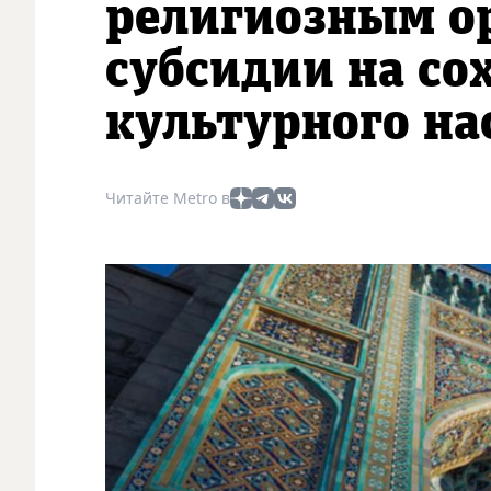
религиозным о
субсидии на со
культурного на
Читайте Metro в