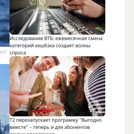
Исследование ВТБ: ежемесячная смена
категорий кешбэка создает волны
tro"
спроса
Т2 перезапускает программу "Выгодно
вместе" – теперь и для абонентов