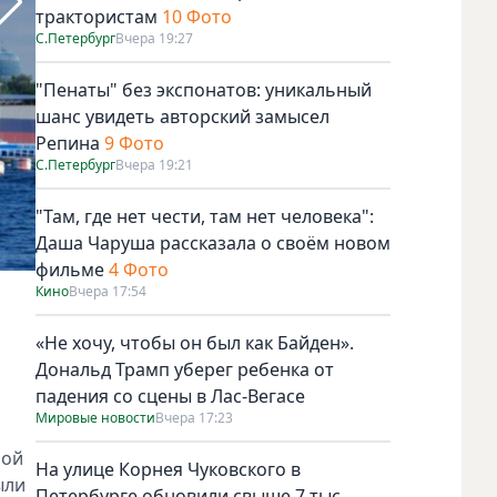
трактористам
10 Фото
С.Петербург
Вчера 19:27
"Пенаты" без экспонатов: уникальный
шанс увидеть авторский замысел
Репина
9 Фото
С.Петербург
Вчера 19:21
"Там, где нет чести, там нет человека":
Даша Чаруша рассказала о своём новом
фильме
4 Фото
Фото Алёна Бобрович, "Metro"
Кино
Вчера 17:54
«Не хочу, чтобы он был как Байден».
Дональд Трамп уберег ребенка от
падения со сцены в Лас-Вегасе
Мировые новости
Вчера 17:23
ной
На улице Корнея Чуковского в
ыли
Петербурге обновили свыше 7 тыс.