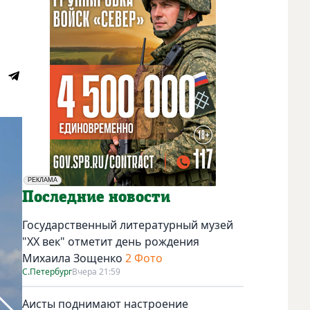
РЕКЛАМА
Социальная реклама
Последние новости
Государственный литературный музей
"ХХ век" отметит день рождения
Михаила Зощенко
2 Фото
С.Петербург
Вчера 21:59
Аисты поднимают настроение