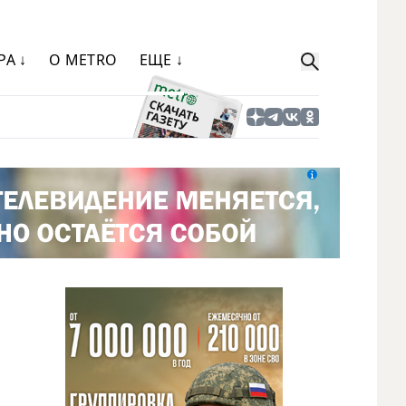
РА ↓
О METRO
ЕЩЕ ↓