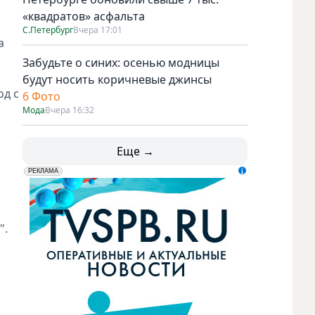
«квадратов» асфальта
С.Петербург
Вчера 17:01
а
Забудьте о синих: осенью модницы
будут носить коричневые джинсы
од с
6 Фото
Мода
Вчера 16:32
Еще →
erid: LdtCK5udn
АО "ГАТР", ИНН: 7841320717
РЕКЛАМА
".