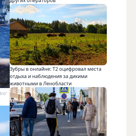
других операторов
Зубры в онлайне: Т2 оцифровал места
отдыха и наблюдения за дикими
животными в Ленобласти
tro"