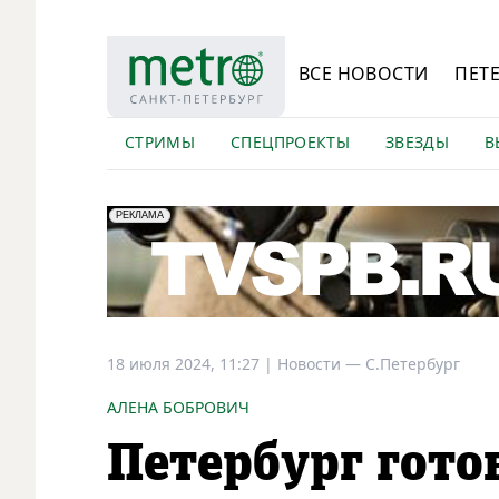
ВСЕ НОВОСТИ
ПЕТ
СТРИМЫ
СПЕЦПРОЕКТЫ
ЗВЕЗДЫ
В
erid: LdtCK5Efv
АО "ГАТР", ИНН: 7841320717
РЕКЛАМА
18 июля 2024, 11:27
|
Новости —
С.Петербург
АЛЕНА БОБРОВИЧ
Петербург гот